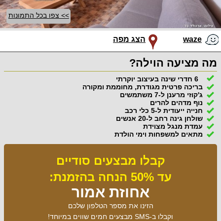
>> צפו בכל התמונות
waze
הצג מפה
מה מציעה הוילה?
6 חדרי שינה בעיצוב יוקרתי
בריכה פרטית מגודרת, מחוממת ומקורה
ג'קוזי מרענן ל-7 משתמשים
נוף מדהים להרים
חנייה ייעודית ל-5 כלי רכב
שולחן גינה רחב ל-20 אנשים
עמדת מנגל מצוידת
מתאים למשפחות וימי הולדת
קבלו מבצעים סודיים
עד 50% הנחה בהזמנת:
אחוזת אמור
הזינו את מספר הטלפון שלכם
וקבלו ב-SMS מבצעים חמים שווים במיוחד!