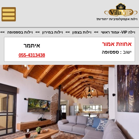
;
וילות אקסקלוסיביות ייחודיות!
וילה VIP- עמוד ראשי
וילות בצפון
וילות במירון
וילות בספסופה
אחוזת אמור
איתמר
ישוב
:
ספסופה
055-4313438