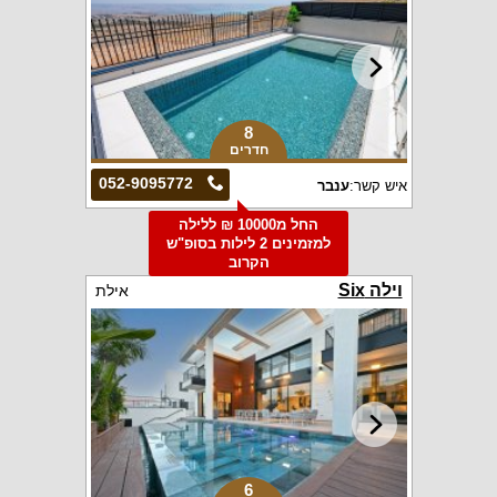
8
חדרים
052-9095772
איש קשר:
ענבר
החל מ10000 ₪ ללילה
למזמינים 2 לילות בסופ"ש
הקרוב
וילה Six
אילת
6