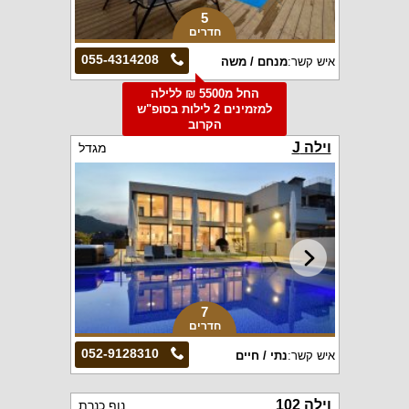
5
חדרים
055-4314208
איש קשר:
מנחם / משה
החל מ5500 ₪ ללילה
למזמינים 2 לילות בסופ"ש
הקרוב
וילה J
מגדל
7
חדרים
052-9128310
איש קשר:
נתי / חיים
וילה 102
נוף כנרת