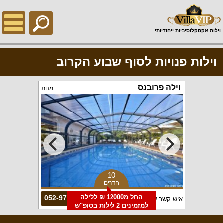
;
וילות אקסקלוסיביות ייחודיות!
וילות פנויות לסוף שבוע הקרוב
וילה פרובנס
אחוזת נטל
מנות
10
חדרים
החל מ12000 ₪ ללילה
052-9708162
איש קשר:
שמעון
איש קשר:
נטל
למזמינים 2 לילות בסופ"ש
הקרוב