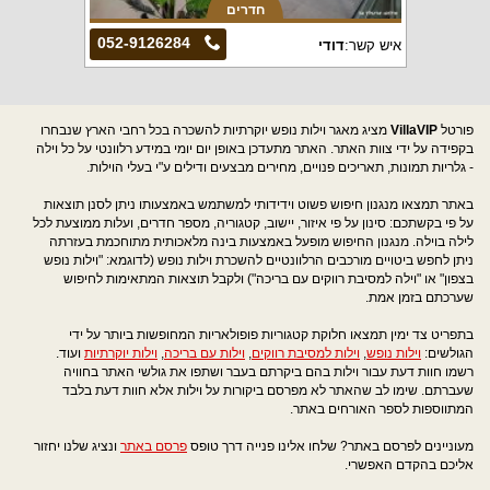
חדרים
052-9126284
איש קשר:
דודי
פורטל
VillaVIP
מציג מאגר וילות נופש יוקרתיות להשכרה בכל רחבי הארץ שנבחרו
בקפידה על ידי צוות האתר. האתר מתעדכן באופן יום יומי במידע רלוונטי על כל וילה
- גלריות תמונות, תאריכים פנויים, מחירים מבצעים ודילים ע"י בעלי הוילות.
באתר תמצאו מנגנון חיפוש פשוט וידידותי למשתמש באמצעותו ניתן לסנן תוצאות
על פי בקשתכם: סינון על פי איזור, יישוב, קטגוריה, מספר חדרים, ועלות ממוצעת לכל
לילה בוילה. מנגנון החיפוש מופעל באמצעות בינה מלאכותית מתוחכמת בעזרתה
ניתן לחפש ביטויים מורכבים הרלוונטיים להשכרת וילות נופש (לדוגמא: "וילות נופש
בצפון" או "וילה למסיבת רווקים עם בריכה") ולקבל תוצאות המתאימות לחיפוש
שערכתם בזמן אמת.
בתפריט צד ימין תמצאו חלוקת קטגוריות פופולאריות המחופשות ביותר על ידי
הגולשים:
וילות נופש
,
וילות למסיבת רווקים
,
וילות עם בריכה
,
וילות יוקרתיות
ועוד.
רשמו חוות דעת עבור וילות בהם ביקרתם בעבר ושתפו את גולשי האתר בחוויה
שעברתם. שימו לב שהאתר לא מפרסם ביקורות על וילות אלא חוות דעת בלבד
המתווספות לספר האורחים באתר.
מעוניינים לפרסם באתר? שלחו אלינו פנייה דרך טופס
פרסם באתר
ונציג שלנו יחזור
אליכם בהקדם האפשרי.