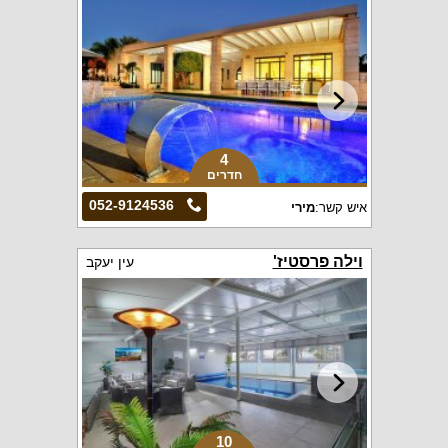
4
חדרים
052-9124536
איש קשר:
מירי
וילה פרסטיז'
עין יעקב
10