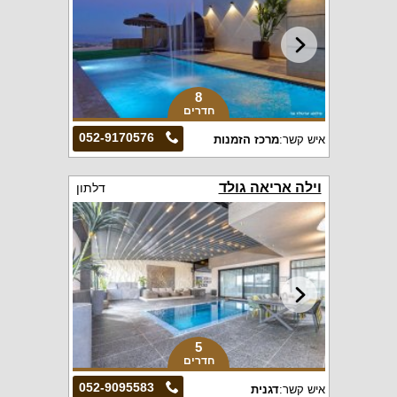
8
חדרים
052-9170576
איש קשר:
מרכז הזמנות
וילה אריאה גולד
דלתון
5
חדרים
052-9095583
איש קשר:
דגנית