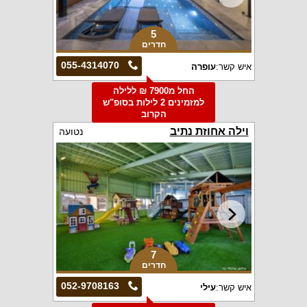
5
חדרים
055-4314070
איש קשר:
עופרה
החל מ7900 ₪ ללילה
למזמינים 2 לילות בסופ"ש
הקרוב
וילה אחוזת נתיב
נטועה
7
חדרים
052-9708163
איש קשר:
עילי