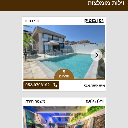
וילות מומלצות
גפן בוטיק
נוף כנרת
5
חדרים
052-9708192
איש קשר:
אבי
וילה לופז
משמר הירדן