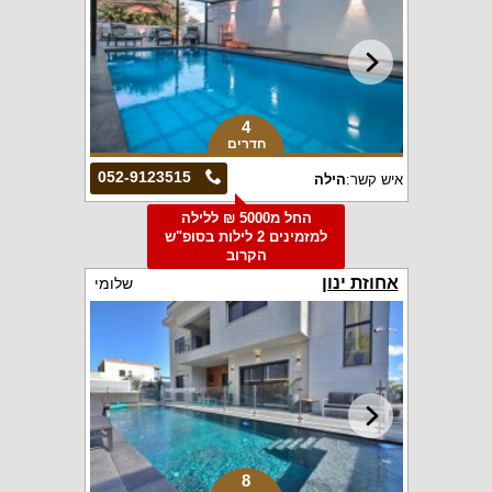
4
חדרים
052-9123515
איש קשר:
הילה
החל מ5000 ₪ ללילה
למזמינים 2 לילות בסופ"ש
הקרוב
אחוזת ינון
שלומי
8