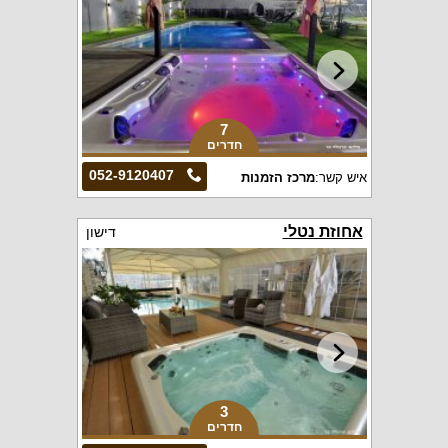
7
חדרים
052-9120407
איש קשר:
מרכז הזמנות
אחוזת נטלי
דישון
3
חדרים