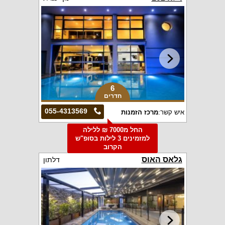
6
חדרים
055-4313569
איש קשר:
מרכז הזמנות
החל מ7000 ₪ ללילה
למזמינים 3 לילות בסופ"ש
הקרוב
גלאס האוס
דלתון