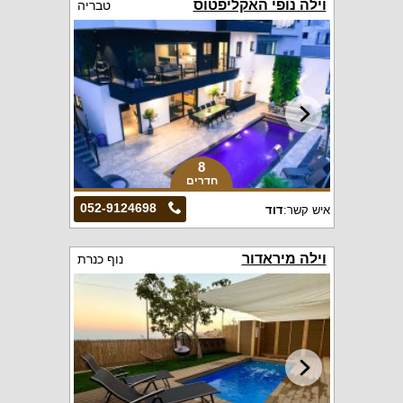
וילה נופי האקליפטוס
טבריה
8
חדרים
052-9124698
איש קשר:
דוד
וילה מיראדור
נוף כנרת