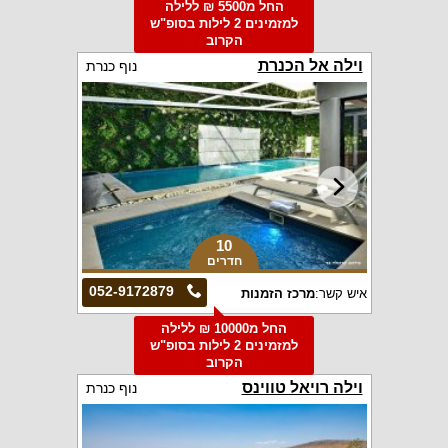
החל מ5500 ₪ ללילה
למזמינים 2 לילות בסופ"ש
הקרוב
וילה אל הכנרת
נוף כנרת
10
חדרים
052-9172879
איש קשר:
מרכז הזמנות
החל מ10000 ₪ ללילה
למזמינים 2 לילות בסופ"ש
הקרוב
וילה רויאל טווינס
נוף כנרת