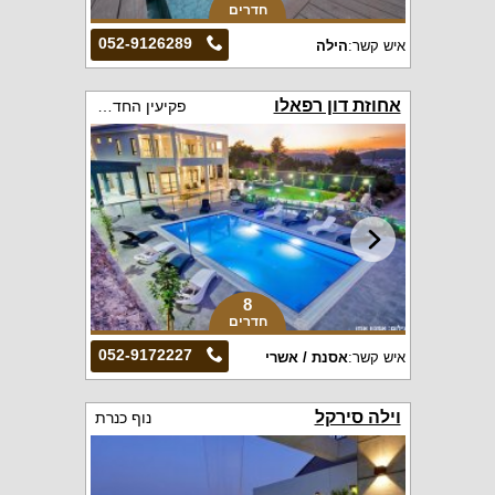
חדרים
052-9126289
איש קשר:
הילה
אחוזת דון רפאלו
פקיעין החדשה
8
חדרים
052-9172227
איש קשר:
אסנת / אשרי
וילה סירקל
נוף כנרת