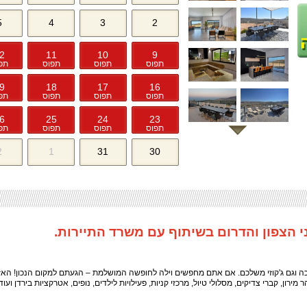
5
4
3
2
2
11
10
9
תפוס
תפוס
תפוס
תפ
9
18
17
16
תפוס
תפוס
תפוס
תפ
6
25
24
23
תפוס
תפוס
תפוס
תפ
2
1
31
30
יכה וגם ג'קוזי משלכם. אם אתם מחפשים וילה לחופשה המושלמת – הגעתם למקום הנכון! האז
רון, קברי צדיקים, מסלולי טיול, מרכזי קניות, פעילויות לילדים, נופים, אטרקציות בירדן ועוד