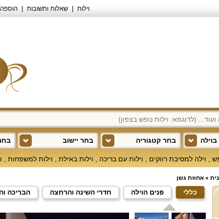
וילות
שאלות ותשובות
הוספה 
בוילה
בחר קטגוריה
בחר יישוב
בחר 
פש
,
וילה למסיבת רווקים
,
וילות עם בריכה
,
וילות באילת
,
וילות למשפחות
,
ו
נית
»
אחוזת גשן
כללי
פנים הוילה
חדרי השינה והרחצה
הבריכה וה