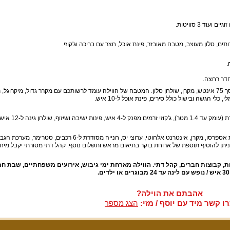
 חדר רחצה.
הסלון מתאים לאירוח פינת ישיבה נוחה ל-10 איש, מסך 75 אינטש, מקרן, שולחן סלון. המטבח של הווילה עומד לרשותכם עם מקרר גדול, מיקרוגל
י הגשה ובישול כולל סירים, פינת אוכל ל-10 איש.
חצר נופש מושקעת ומטופחת עם בריכה פרטית מגודרת (עומק ע
בריכה פרטית גדולה, ג'קוזי ספא, מכונת אספרסו, מקרן, אינטרנט אלחוטי, ערוצי יס, חנייה מסודרת ל-6 רכבים, סטרימר, מ
. ניתן להוסיף תוספת של ארוחת בוקר בתיאום מראש ותשלום נוסף. קהל דתי מסורתי יקבל מיח
ת, קבוצות חברים, קהל דתי. הווילה מארחת ימי גיבוש, אירועים משפחתיים, שבת חתן
אהבתם את הוילה?
ו קשר מיד עם יוסף / מזי:
הצג מספר