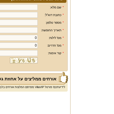
*
שם מלא:
*
כתובת דוא"ל:
*
מספר טלפון:
*
תאריך החופשה:
*
מס' לילות:
*
מס' חדרים:
*
קוד אימות:
אורחים ממליצים על אחוזת גש
לידיעתכם! פורטל VillaVIP מפרסם המלצות אורחים בלבד ולא חוות דעת או ביקורות.