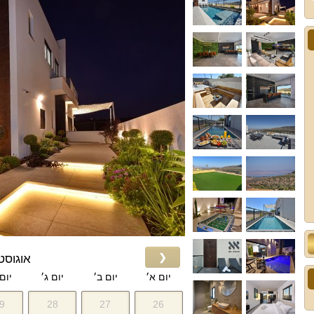
❮
אוגוסט 026
יום א׳
יום ב׳
יום ג׳
יום
9
28
27
26