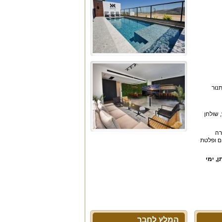
, תנור
ד 1.4 מטר), ג'קוזי זרמים מפנק ל-4 איש, פינות ישיבה ושיזוף, שולחן גינה ל-12 איש, שולחן
ערכת הגברה
ם ופלטת
, ימי
המלץ לחבר