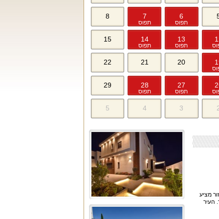
8
7
6
תפוס
תפוס
15
14
13
1
וס
תפוס
תפוס
22
21
20
1
וס
29
28
27
2
וס
תפוס
תפוס
5
4
3
ור מציע
. העיר