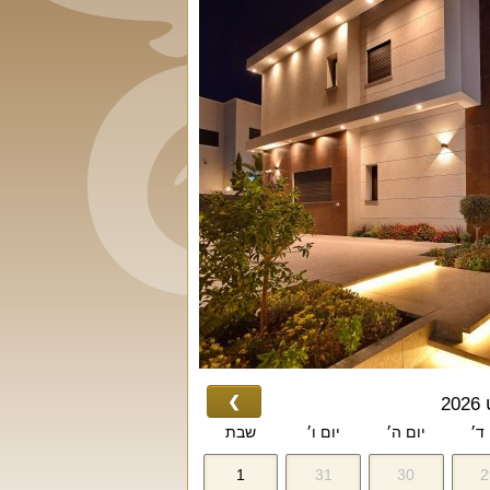
❯
2
 ד׳
יום ה׳
יום ו׳
שבת
1
31
30
2