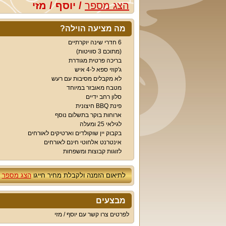
הצג מספר
/
יוסף / מזי
מה מציעה הוילה?
6 חדרי שינה יוקרתיים
(מתוכם 3 סוויטות)
בריכה פרטית מגודרת
ג'קוזי ספא ל-4 איש
לא מקבלים מסיבות עם רעש
מטבח מאובזר במיוחד
סלון רחב ידיים
פינת BBQ חיצונית
ארוחות בוקר בתשלום נוסף
לגילאי 25 ומעלה
בקבוק יין שוקולדים וארטיקים לאורחים
אינטרנט אלחוטי חינם לאורחים
לזוגות קבוצות ומשפחות
לתיאום הזמנה ולקבלת מחיר חייגו
הצג מספר
מבצעים
לפרטים צרו קשר עם יוסף / מזי