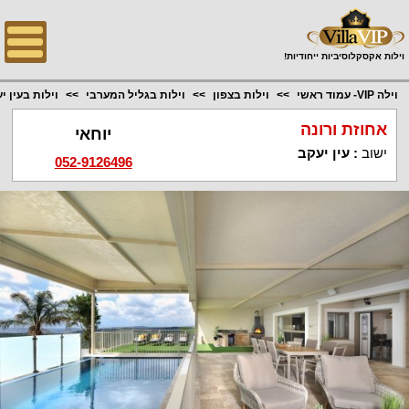
;
וילות אקסקלוסיביות ייחודיות!
וילה VIP- עמוד ראשי
וילות בצפון
וילות בגליל המערבי
וילות בעין י
אחוזת ורונה
יוחאי
ישוב
:
עין יעקב
052-9126496