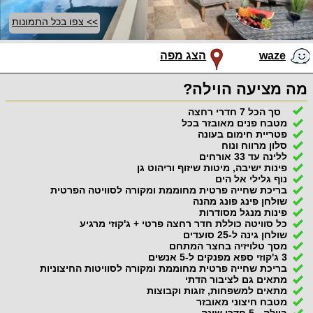
>> צפו בכל התמונות
waze
הצג מפה
מה מציעה הוילה?
סך הכל 7 חדרי רחצה
מטבח פנים מאובזר בכל
פטריית חימום בעונה
סלון מרווח ונוח
ללינה עד 33 אורחים
פינות ישיבה, מיטות שיזוף וריהוט גן
נוף גלילי אל הים
בריכת שחייה פרטית מחוממת ומקורה לסוויטה הפרטית
שולחן פינג פונג מהנה
פינות מנגל מסודרות
כל סוויטה כוללת חדר רחצה פרטי + ג'קוזי מרגיע
שולחן גינה ל-25 סועדים
מסך טלויזיה בחצר המתחם
3 ג'קוזי ספא מפנקים ל-5 אנשים
בריכת שחייה פרטית מחוממת ומקורה לסוויטות החיצוניות
מתאים גם לציבור הדתי
מתאים למשפחות, זוגות וקבוצות
מטבח חיצוני מאובזר
בוילה - 5 חדרי שינה