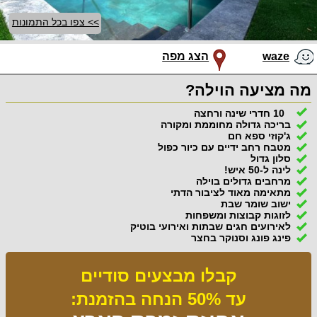
>> צפו בכל התמונות
waze
הצג מפה
מה מציעה הוילה?
10 חדרי שינה ורחצה
בריכה גדולה מחוממת ומקורה
ג'קוזי ספא חם
מטבח רחב ידיים עם כיור כפול
סלון גדול
לינה ל-50 איש!
מרחבים גדולים בוילה
מתאימה מאוד לציבור הדתי
ישוב שומר שבת
לזוגות קבוצות ומשפחות
לאירועים חגים שבתות ואירועי בוטיק
פינג פונג וסנוקר בחצר
קבלו מבצעים סודיים
עד 50% הנחה בהזמנת: