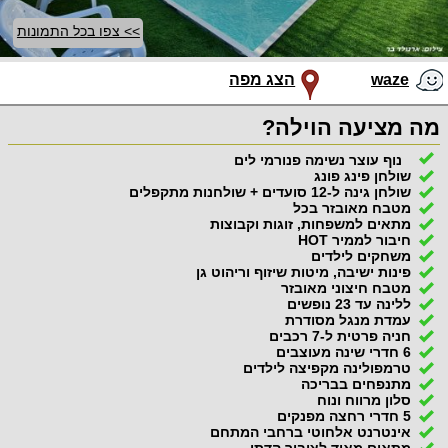
>> צפו בכל התמונות
waze
הצג מפה
מה מציעה הוילה?
נוף עוצר נשימה פנורמי לים
שולחן פינג פונג
שולחן גינה ל-12 סועדים + שולחנות מתקפלים
מטבח מאובזר בכל
מתאים למשפחות, זוגות וקבוצות
חיבור לממיר HOT
משחקים לילדים
פינות ישיבה, מיטות שיזוף וריהוט גן
מטבח חיצוני מאובזר
ללינה עד 23 נופשים
עמדת מנגל מסודרת
חניה פרטית ל-7 רכבים
6 חדרי שינה מעוצבים
טרמפולינה מקפיצה לילדים
מתנפחים בבריכה
סלון מרווח ונוח
5 חדרי רחצה מפנקים
אינטרנט אלחוטי ברחבי המתחם
מתאים מאוד לציבור הדתי