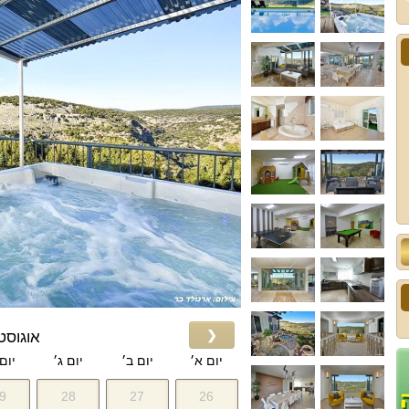
❮
אוגוסט 026
יום א׳
יום ב׳
יום ג׳
יום
9
28
27
26