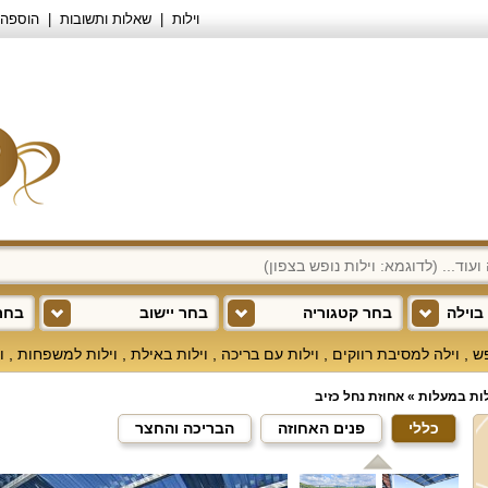
וילות
שאלות ותשובות
הוספה 
בוילה
בחר קטגוריה
בחר יישוב
בחר 
פש
,
וילה למסיבת רווקים
,
וילות עם בריכה
,
וילות באילת
,
וילות למשפחות
,
ו
לות במעלות
»
אחוזת נחל כזיב
כללי
פנים האחוזה
הבריכה והחצר