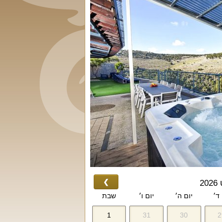
❯
2
 ד׳
יום ה׳
יום ו׳
שבת
1
31
30
2