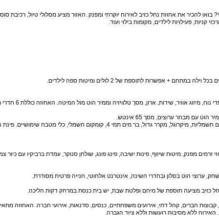
ו להכיר את אחוזת נחל כזיב לאירוח יוקרתי ומפנק. האזור מציע מסלולי טיול, רכיבת סוסים
י קניות, פעילויות לילדים, מקומות בילוי ועוד.
ט עם מבחר ערוצים, מסך 65 אינטש.
אורחי הווילה מוזמנים לבשל במטבח מאובזר עם כיריים חשמליות, מיקרוגל, מקרר גדול, בר מים תמי 4, קומקום חשמלי, כלי מטבח שימוש
רמים מפנק, מיטות שיזוף, פינות ישיבה, פינג פונג, שולחן סנוקר, עמדת ברביקיו עם כיור צמו
שחק, ערוצי הוט בסלון ובחדרי השינה, אינטרנט אלחוטי, חנייה פרטית מסודרת.
ל כזיב מציעה תוספת של מיחם ופלטת שבת, יש בית כנסת במרחק דקות הליכה.
, קבוצות חברים, קהל דתי, אירועים משפחתיים, כנסים, סדנאות, אירועי חברה. האחוזה מתאי
 האירוח ללא מסיבות רועשות וללא ציוד הגברה.