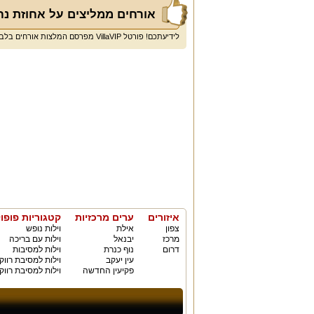
אורחים ממליצים על אחוזת נח
לידיעתכם! פורטל VillaVIP מפרסם המלצות אורחים בלבד ולא חוות דעת או ביקורות.
איזורים
ערים מרכזיות
קטגוריות פופו
צפון
אילת
וילות נופש
מרכז
יבנאל
וילות עם בריכה
דרום
נוף כנרת
וילות למסיבות
עין יעקב
וילות למסיבת רווק
פקיעין החדשה
וילות למסיבת רווק