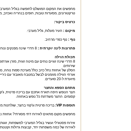
מחפשים את המקום המושלם לחופשה בגליל המערבי? בוא
טרקטורונים, מסעדות טובות, חופים בנהריה ואכזיב, מרכז
כרטיס ביקור
:
מיקום
:
העיר מעלות, גליל מערבי.
נוף
:
נוף כפרי מרהיב.
פתרונות לינה יוקרתית
:
8 חדרי שינה מפנקים ונוחים בכל וילה במתחם + אפשרות לתוספת של 2 לולים ומיטות ספה לילדים.
תכולת הוילה
שירותים.
הסלון של אחוזת נחל כזיב כולל מערכת ספות נוחה, ממיר הו
מיועדת ל-20 סועדים.
מתחם הספא והחצר
חצר הנופש היפה תארח אתכם עם בריכה פרטית, ג'קוזי ז
קסומים. החצר משדרגת כל נופש באחוזה.
תוספות
VIP:
בריכה פרטית וג'קוזי בחצר, שולחנות מ
מחפשים מקום מתאים לאירוח דתי מסורתי? אחוזת נח
אירוח פסטורלי ועשיר בגליל המערבי למשפחות, זוגות
לאירוח של כמה משפחות יחד, קבוצות גדולות וקטנות.