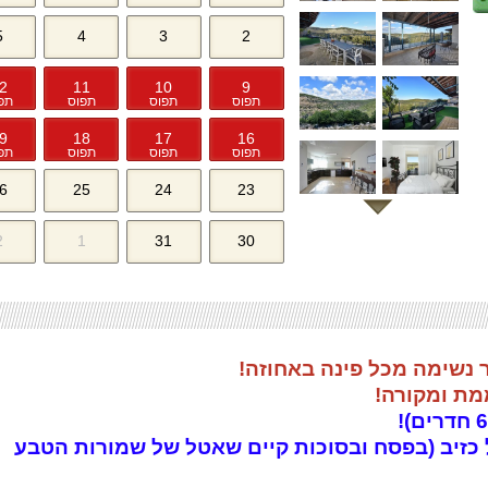
5
4
3
2
2
11
10
9
תפוס
תפוס
תפוס
תפ
9
18
17
16
תפוס
תפוס
תפוס
תפ
6
25
24
23
2
1
31
30
ר נשימה מכל פינה באחוזה!
מת ומקורה!
 כזיב (בפסח ובסוכות קיים שאטל של שמורות הטבע