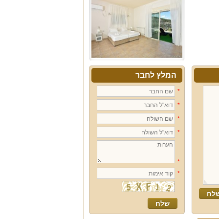
המלץ לחבר
*
*
*
*
*
*