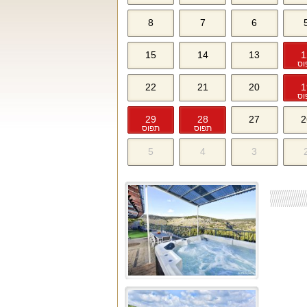
8
7
6
15
14
13
1
וס
22
21
20
1
וס
29
28
27
2
תפוס
תפוס
5
4
3