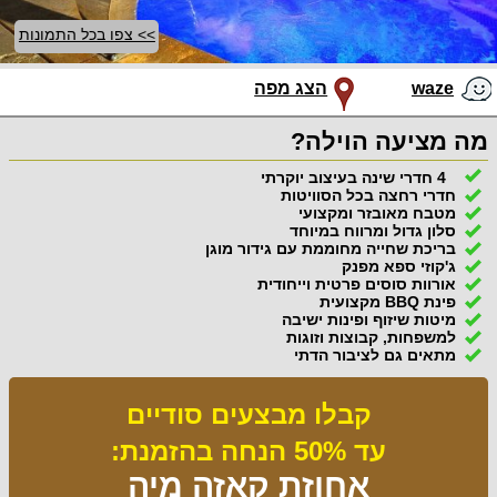
>> צפו בכל התמונות
waze
הצג מפה
מה מציעה הוילה?
4 חדרי שינה בעיצוב יוקרתי
חדרי רחצה בכל הסוויטות
מטבח מאובזר ומקצועי
סלון גדול ומרווח במיוחד
בריכת שחייה מחוממת עם גידור מוגן
ג'קוזי ספא מפנק
אורוות סוסים פרטית וייחודית
פינת BBQ מקצועית
מיטות שיזוף ופינות ישיבה
למשפחות, קבוצות וזוגות
מתאים גם לציבור הדתי
קבלו מבצעים סודיים
עד 50% הנחה בהזמנת:
אחוזת קאזה מיה