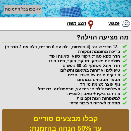
>> צפו בכל התמונות
waze
הצג מפה
מה מציעה הוילה?
13 חדרי שינה: (4 סוויטות, וילה עם 6 חדרים, וילה עם 2 חדרים)
בריכה מחוממת ומקורה
חדר ספא סגור: ג'קוזי ספא, סאונה ועוד
שולחנות משחק: סנוקר, פוקר, פינג פונג
חדר אוכל משותף לכ-60 נופשים
טיפולים וארוחות בתיאום ותשלום
פינוקים חינם על חשבון הבית
מספר מטבחים במתחם
נוף עוצר נשימה מיוחד
פעילויות לילדים: בית עץ, טרמפולינה וכדורסל
פינת ברביקיו + טאבון לאפייה
למשפחות זוגות וקבוצות
מתאים לאירוח הציבור הדתי
קבלו מבצעים סודיים
עד 50% הנחה בהזמנת: