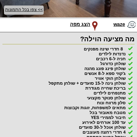
>> צפו בכל התמונות
waze
הצג מפה
מה מציעה הוילה?
8 חדרי שינה מפנקים
נדנדות לילדים
חניה ל-6 רכבים
שולחן כדורגל
שולחן פינג פונג מהנה
ג'קוזי ספא ל-8 אנשים
שולחן הוקי אוויר
שולחן גינה ל-15 סועדים + שולחן מתקפל
בריכת שחייה מגודרת
מתנפחים לילדים
שולחן סנוקר מקצועי
סלון מרווח ונוח
מתאים למשפחות, זוגות וקבוצות
מטבח מאובזר בכל
חיבור לממירי YES
עד 100 אורחים לאירוע
שולחן אוכל ל-30 סועדים
4 חדרי רחצה מעוצבים
ערסל בחצר המתחם