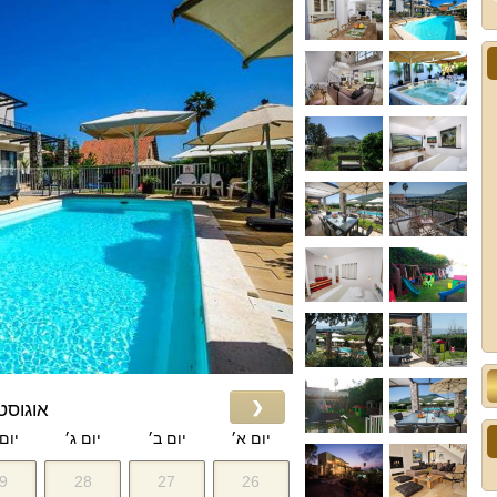
❮
אוגוסט 026
יום א׳
יום ב׳
יום ג׳
יום
9
28
27
26