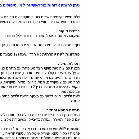
ניתן להזמין ארוחות בוקר/שף/גריל מן, טיפולים 
וילת נופש יוקרתית לאירוח בוטיק מוקפד עם סביבת ג
הכנרת, העיר טבריה וחופי הכנרת במרחק דקות נסיעה 
כרטיס ביקור
:
מיקום
:
מושבה מגדל, אזור הכנרת והגליל התחתון.
נוף
:
סביבת טבע יחידה מסוגה, סביבה מבודדת, נוף כ
פתרונות לינה יוקרתית
:
6 חדרי שינה (12 מבוגרים, 8 ילדים), יש פתרונות לינה לילדים.
תכולת הוילה
חדרי שינה זוגיים עם מזרני עמינח יוקרתיים, מסך טלוו
לחלוטין עם 2 מקררים, תנור, כיריים, מדיח, מיקרוגל, טוסטר, סט כלים, כלי בישול ופינת אוכל יפיפייה.
הקומה העליונה מתחלקת בין
ומרפסת נוף.
קטנה.
מתחם הספא והחצר
מתחם חוץ רחב ידיים עם בריכה גדולה בטיחותית לילדי
עם סאונד ותאורה, עמדת בר-בי-קיו מאובזרת מקצועית, 
תוספות
VIP:
שירות מארחים ברמה גבוהה / בריכה פרט
פרטית / ג'קוזי ספא אמריקאי מקורה / ספרי קריאה / 
במטבח / תוספת בתשלום : ארוחות בוקר, טיפולים, ארוח