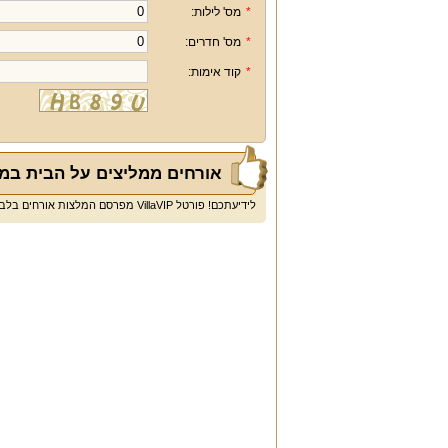
*
מס' לילות:
*
מס' חדרים:
*
קוד אימות:
אורחים ממליצים על הבית במ
לידיעתכם! פורטל VillaVIP מפרסם המלצות אורחים בלבד ולא חוות דעת או ביקורות.