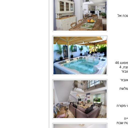
וכה אל
מבנה עם 2 קומות מוקף חצר מטופחת עם מתחם כניסה גדול וחנייה פרטית. בקומה הראשונה של הוילה סלון מרווח ומעוצב עם מסך טלוויזיה לד סמסונג 46
אינץ' עם מערכת קולנוע ביתית מובנית, ישנו סלון נוסף בקומה למשחקי ילדים עם פלייסטיישן, שולחנות משחק וכדומה. קומה זו כוללת גם 2 חדרי רחצה, 4
ובזר
אובזר
ק קטנה ומגלשה
י מקורה
יה
לטת שבת