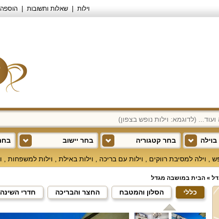
וילות
שאלות ותשובות
הוספה 
בוילה
בחר קטגוריה
בחר יישוב
בחר 
פש
,
וילה למסיבת רווקים
,
וילות עם בריכה
,
וילות באילת
,
וילות למשפחות
,
ו
דל
»
הבית במושבה מגדל
כללי
הסלון והמטבח
החצר והבריכה
חדרי השינה