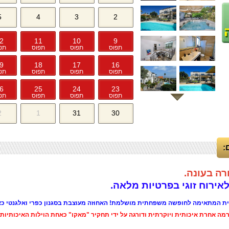
5
4
3
2
2
11
10
9
תפוס
תפוס
תפוס
תפ
9
18
17
16
תפוס
תפוס
תפוס
תפ
6
25
24
23
תפוס
תפוס
תפוס
תפ
2
1
31
30
:
ה בעונה.
ירוח זוגי בפרטיות מלאה.
ית המתאימה לחופשה משפחתית מושלמת! האחוזה מעוצבת בסגנון כפרי ואלגנטי כא
 אחרת איכותית ויוקרתית ודורגה על ידי תחקיר "מאקו" כאחת הוילות האיכותיות