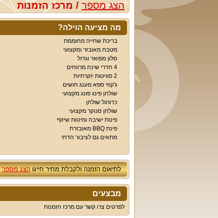
הצג מספר
/
מרכז הזמנות
מה מציעה הוילה?
בריכת שחייה מחוממת
מטבח מאובזר ומקצועי
סלון מפואר וגדול
4 חדרי שינה מרווחים
2 סוויטות יוקרתיות
ג'קוזי ספא מענג חושים
שולחן פינג פונג מקצועי
כדורגל שולחן
שולחן סנוקר מקצועי
פינות ישיבה ומיטות שיזוף
פינת BBQ מאובזרת
מתאים גם לציבור הדתי
לתיאום הזמנה ולקבלת מחיר חייגו
הצג מספר
מבצעים
לפרטים צרו קשר עם מרכז הזמנות