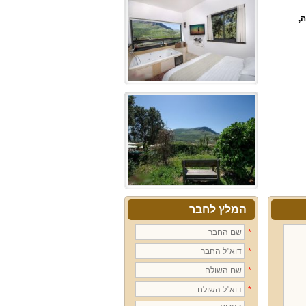
ה
,
המלץ לחבר
*
*
*
*