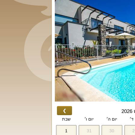
❯
2
 ד׳
יום ה׳
יום ו׳
שבת
1
31
30
2