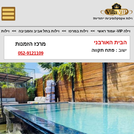
;
וילות אקסקלוסיביות ייחודיות!
וילה VIP- עמוד ראשי
וילות במרכז
וילות בתל אביב והסביבה
וילות 
הבית האורבני
מרכז הזמנות
ישוב
:
פתח תקווה
052-9121109