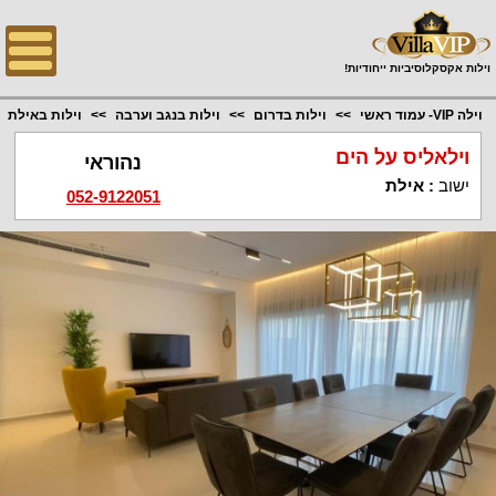
;
וילות אקסקלוסיביות ייחודיות!
וילה VIP- עמוד ראשי
וילות בדרום
וילות בנגב וערבה
וילות באילת
וילאליס על הים
נהוראי
ישוב
:
אילת
052-9122051