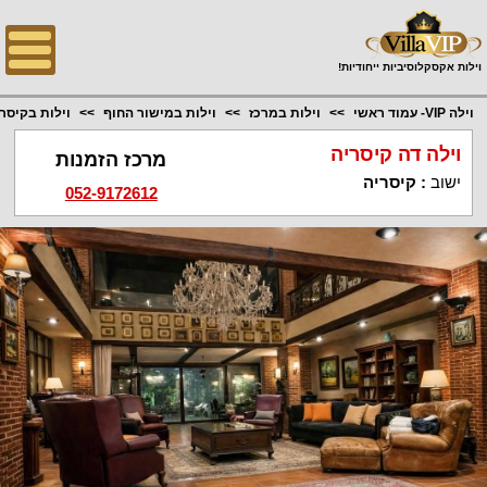
;
וילות אקסקלוסיביות ייחודיות!
וילה VIP- עמוד ראשי
וילות במרכז
וילות במישור החוף
וילות בקיסר
וילה דה קיסריה
מרכז הזמנות
ישוב
:
קיסריה
052-9172612