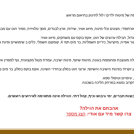
רתופדי, מצעים וכלי מיטה, מיזוג אוויר, שידות, ארון לבגדים, מסך טלוויזיה, ממיר הוט עם מב
ול, חבילת ערוצים של הוט, אקס בוקס עם משחקים, מיזוג אוויר.
לרשות אורחי הווילה מטבח מאובזר עם מקרר גדול, תנור אפייה, מיקרוגל, כיריים חשמליות, בר מים תמי 4, קומקום חשמלי, כלים ב שימושיים
לה מעוצבת ומחוממת בעונה, מיטות שיזוף, פינות ישיבה, עמדת מנגל מקצועית, נוף למפרץ אי
יוקרתי בפינות הישיבה והשיזוף, ערוצי הוט בסלון ובחדרי השינה, אקס בוקס בסלון, בר מים 
יסויים וטיפולי ספא.
הקרוב נמצא במרחק הליכה בשכונה.
וצות חברים
,
ימי גיבוש וכיף
,
קהל דתי
.
הווילה אינה מתאימה לאירועים רועשים
.
אהבתם את הוילה?
צרו קשר מיד עם אודי:
הצג מספר