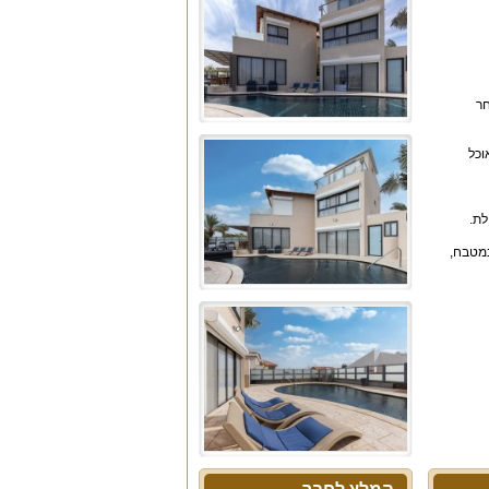
חר
 ופינת אוכל
לת.
במטבח,