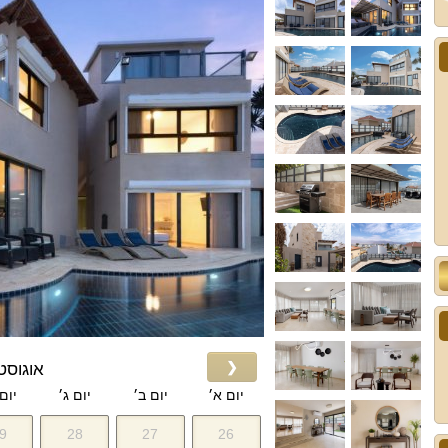
❮
אוגוסט 026
יום א׳
יום ב׳
יום ג׳
יום
9
28
27
26