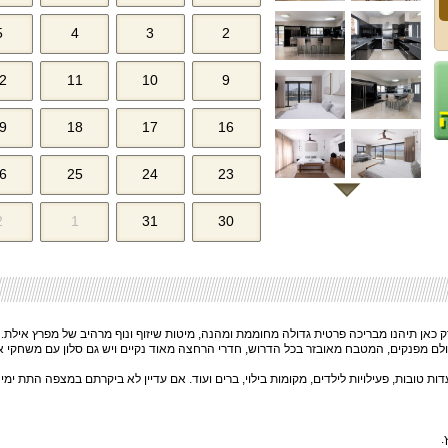
5
4
3
2
2
11
10
9
9
18
17
16
6
25
24
23
2
1
31
30
ק כאן תיהנו מבריכה פרטית גדולה מחוממת ומהנה, מיטות שיזוף ונוף מרהיב של מפרץ אילת. 
כולם מפנקים, המטבח מאובזר בכל הדרוש, חדרי הרחצה מאוד נקיים ויש גם סלון עם משחקי 
ות טובות, פעילויות לילדים, מקומות בילוי, ברים ועוד. אם עדיין לא ביקרתם במצפה התת ימי 
.