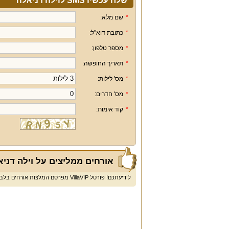
שלח עכשיו SMS לוילה דניאלה
*
שם מלא:
*
כתובת דוא"ל:
*
מספר טלפון:
*
תאריך החופשה:
*
מס' לילות:
*
מס' חדרים:
*
קוד אימות:
אורחים ממליצים על וילה דני
לידיעתכם! פורטל VillaVIP מפרסם המלצות אורחים בלבד ולא חוות דעת או ביקורות.