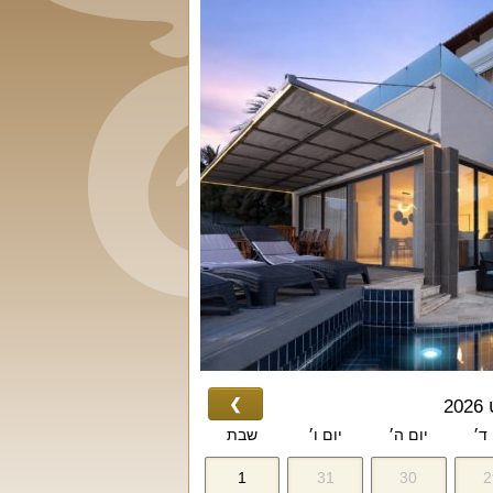
❯
2
 ד׳
יום ה׳
יום ו׳
שבת
1
31
30
2