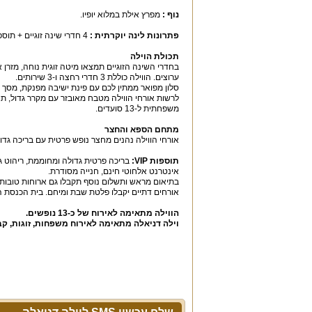
נוף
:
מפרץ אילת במלוא יופיו.
פתרונות לינה יוקרתית
:
4 חדרי שינה זוגיים + תוספת של מיטות ילדים / לול לתינוק בתיאום מראש.
תכולת הוילה
בחדרי השינה הזוגיים תמצאו מיטה זוגית נוחה, מזרן או
ערוצים. הווילה כוללת 3 חדרי רחצה ו-3 שירותים.
סלון מפואר ממתין לכם עם פינת ישיבה מפנקת, מסך גד
משפחתית ל-13 סועדים.
מתחם הספא והחצר
אורחי הווילה נהנים מחצר נופש פרטית עם בריכה גדו
תוספות
VIP:
בריכה פרטית גדולה ומחוממת, ריהוט גן 
אינטרנט אלחוטי חינם, חנייה מסודרת.
בתיאום מראש ותשלום נוסף תקבלו גם ארוחות טובות, ע
אורחים דתיים יקבלו פלטת שבת ומיחם. בית הכנסת 
הווילה מתאימה לאירוח של כ
-13
נופשים
.
וילה דניאלה מתאימה לאירוח משפחות
,
זוגות
,
קב