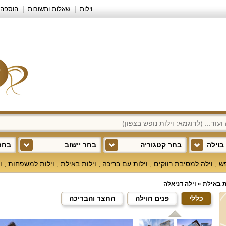
וילות
שאלות ותשובות
הוספה 
בוילה
בחר קטגוריה
בחר יישוב
בחר 
פש
,
וילה למסיבת רווקים
,
וילות עם בריכה
,
וילות באילת
,
וילות למשפחות
,
ו
ת באילת
»
וילה דניאלה
כללי
פנים הוילה
החצר והבריכה