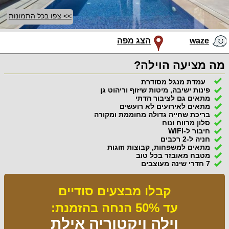
>> צפו בכל התמונות
waze
הצג מפה
מה מציעה הוילה?
עמדת מנגל מסודרת
פינות ישיבה, מיטות שיזוף וריהוט גן
מתאים גם לציבור הדתי
מתאים לאירועים לא רועשים
בריכת שחייה גדולה מחוממת ומקורה
סלון מרווח ונוח
חיבור ל-WIFI
חניה ל-2 רכבים
מתאים למשפחות, קבוצות וזוגות
מטבח מאובזר בכל טוב
7 חדרי שינה מעוצבים
קבלו מבצעים סודיים
עד 50% הנחה בהזמנת:
וילה ויקטוריה אילת