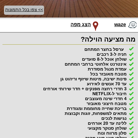
>> צפו בכל התמונות
waze
הצג מפה
מה מציעה הוילה?
ערסל בחצר המתחם
חניה ל-3 רכבים
שולחן אוכל ל-8 סועדים
אינטרנט אלחוטי ברחבי המתחם
עמדת מנגל מסודרת
מטבח מאובזר בכל
פינות ישיבה, מיטות שיזוף וריהוט גן
עד 70 אנשים לאירוע
3 חדרי רחצה מפנקים + חדר שירותי אורחים
חיבור ל-NETFLIX
4 חדרי שינה מעוצבים
מטבח חיצוני מאובזר
בריכת שחייה מחוממת ומגודרת
מתאים למשפחות, זוגות וקבוצות
נגישות לנכים
ללינה עד 20 אורחים
שולחן סנוקר מקצועי
סלון מרווח ונוח
שולחן פינג פונג מהנה