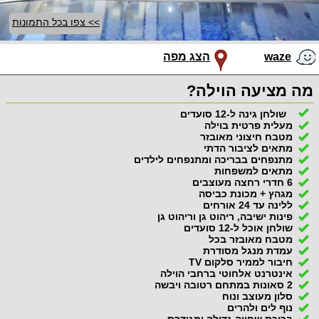
>> צפו בכל התמונות
waze
הצג מפה
מה מציעה הוילה?
שולחן גינה ל-12 סועדים
מעלית פרטית בוילה
מטבח חיצוני מאובזר
מתאים לציבור הדתי
מתנפחים בבריכה ומתנפחים לילדים
מתאים למשפחות
6 חדרי רחצה מעוצבים
מגהץ + מכונת כביסה
ללינה עד 24 אורחים
פינות ישיבה, ריהוט גן וריהוט גן
שולחן אוכל ל-12 סועדים
מטבח מאובזר בכל
עמדת מנגל מסודרת
חיבור לממיר סלקום TV
אינטרנט אלחוטי ברחבי הוילה
2 סאונות במתחם רטובה ויבשה
סלון מעוצב ונוח
נוף לים ולהרים
בריכת שחייה גדולה ומגודרת