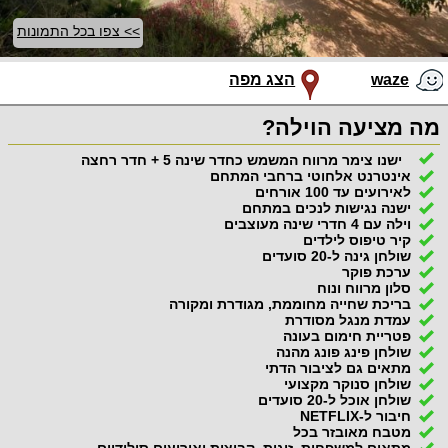
>> צפו בכל התמונות
waze
הצג מפה
מה מציעה הוילה?
ישנו צימר מרווח המשמש כחדר שינה 5 + חדר רחצה
אינטרנט אלחוטי ברחבי המתחם
לאירועים עד 100 אורחים
ישנה נגישות לנכים במתחם
וילה עם 4 חדרי שינה מעוצבים
קיר טיפוס לילדים
שולחן גינה ל-20 סועדים
ערכת פוקר
סלון מרווח ונוח
בריכת שחייה מחוממת, מגודרת ומקורה
עמדת מנגל מסודרת
פטריית חימום בעונה
שולחן פינג פונג מהנה
מתאים גם לציבור הדתי
שולחן סנוקר מקצועי
שולחן אוכל ל-20 סועדים
חיבור ל-NETFLIX
מטבח מאובזר בכל
מתאים למשפחות, זוגות, קבוצות ואירועים סולידיים