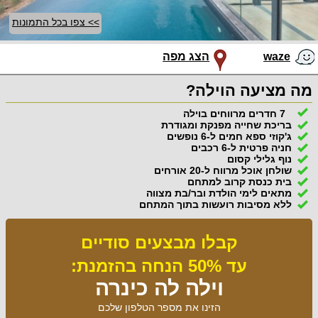
>> צפו בכל התמונות
waze
הצג מפה
מה מציעה הוילה?
7 חדרים מרווחים בוילה
בריכת שחייה מפנקת ומגודרת
ג'קוזי ספא חמים ל-6 נופשים
חניה פרטית ל-6 רכבים
נוף גלילי קסום
שולחן אוכל מרווח ל-20 אורחים
בית כנסת קרוב למתחם
מתאים לימי הולדת ובר/בת מצווה
ללא מסיבות רועשות בתוך המתחם
קבלו מבצעים סודיים
עד 50% הנחה בהזמנת:
וילה לה כינרה
הזינו את מספר הטלפון שלכם