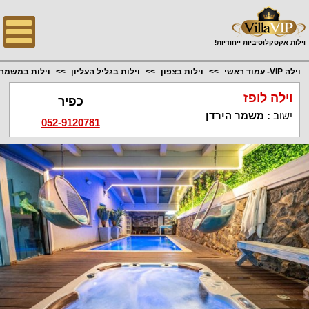
;
וילות אקסקלוסיביות ייחודיות!
וילה VIP- עמוד ראשי
וילות בצפון
וילות בגליל העליון
וילות במשמר 
וילה לופז
כפיר
ישוב
:
משמר הירדן
052-9120781