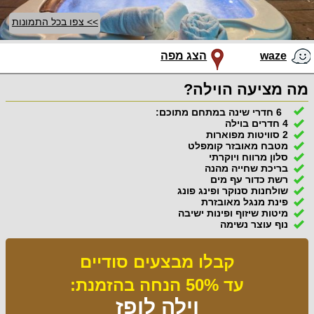
>> צפו בכל התמונות
waze
הצג מפה
מה מציעה הוילה?
6 חדרי שינה במתחם מתוכם:
4 חדרים בוילה
2 סוויטות מפוארות
מטבח מאובזר קומפלט
סלון מרווח ויוקרתי
בריכת שחייה מהנה
רשת כדור עף מים
שולחנות סנוקר ופינג פונג
פינת מנגל מאובזרת
מיטות שיזוף ופינות ישיבה
נוף עוצר נשימה
קבלו מבצעים סודיים
עד 50% הנחה בהזמנת:
וילה לופז