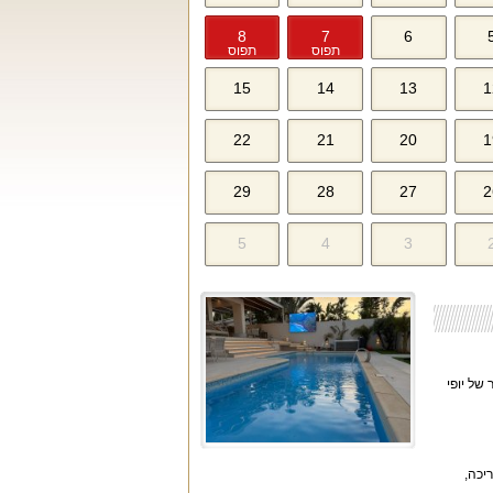
8
7
6
תפוס
תפוס
15
14
13
1
22
21
20
1
29
28
27
2
5
4
3
בלב מישור החוף באזור המרכז. עם נוף מרהיב לבריכה, וילה זו מזמינה אתכם להנות מ-1000 מ״ר של יופי
. לצד הבריכה,