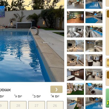
❮
אוגוסט 026
יום א׳
יום ב׳
יום ג׳
יום
9
28
27
26