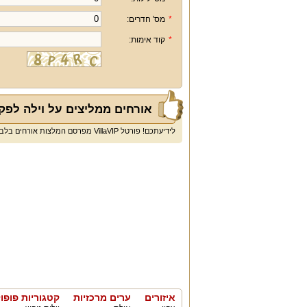
*
מס' חדרים:
*
קוד אימות:
אורחים ממליצים על וילה לפק
לידיעתכם! פורטל VillaVIP מפרסם המלצות אורחים בלבד ולא חוות דעת או ביקורות.
איזורים
ערים מרכזיות
קטגוריות פופו