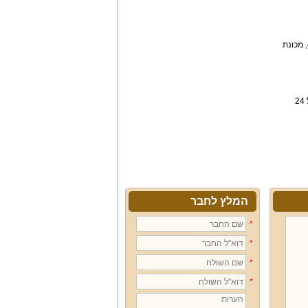
בפנים, הוילה מציעה סלון נעים עם מערכת ישיבה ל-12 אנשים ומסך שטוח בגודל 82 אינץ'. חובבי הבישול ייהנו ממטבח מאובזר הכולל תנור, תמי 4, מכונת
וילה זו מתאימה לאירועים משפחתיים כמו בר ובת מצווה, שבתות חתן, ימי הולדת ומסיבות רווקות. היא מציעה מרחב מוגן פרטי ואירוח מבוגרים מגיל 24
המלץ לחבר
*
*
*
*