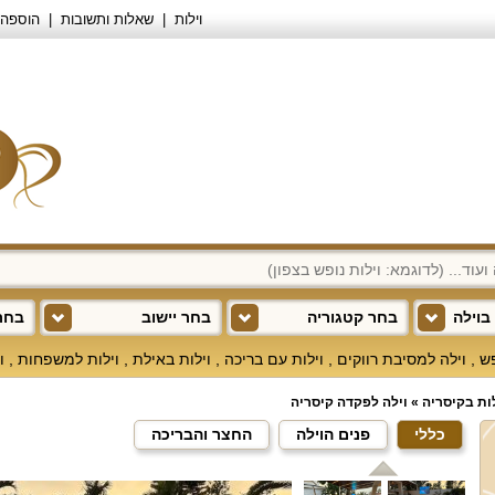
וילות
שאלות ותשובות
הוספה 
בוילה
בחר קטגוריה
בחר יישוב
בחר 
פש
,
וילה למסיבת רווקים
,
וילות עם בריכה
,
וילות באילת
,
וילות למשפחות
,
ו
לות בקיסריה
»
וילה לפקדה קיסריה
כללי
פנים הוילה
החצר והבריכה