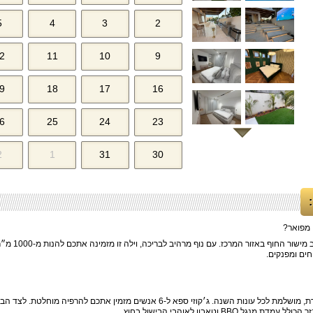
5
4
3
2
2
11
10
9
9
18
17
16
6
25
24
23
2
1
31
30
 מפואר?
ברוכים הבאים ל"וילה לפקדה קיסריה", הממוקמת 
החצר של הוילה מציעה בריכה בנוייה מחוממת ומגודרת, מושלמת לכל עונות השנה. ג׳קוזי ספא ל-6 אנשים מזמין אתכם להרפיה מוחלטת
B וטאבון לאוהבי הבישול בחוץ.