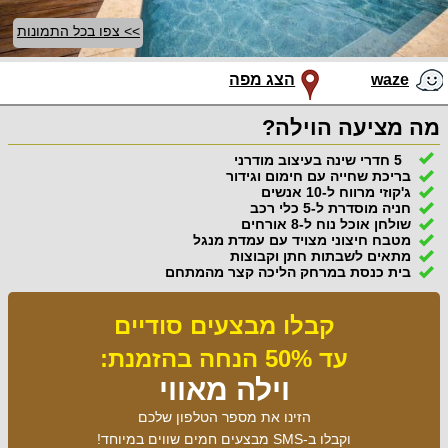
>> צפו בכל התמונות
waze
הצג מפה
מה מציעה הוילה?
5 חדרי שינה בעיצוב מודרני
בריכת שחייה עם חימום וגידור
ג'קוזי מרווח ל-10 אנשים
חניה מוסדרת ל-5 כלי רכב
שולחן אוכל נוח ל-8 אורחים
מטבח חיצוני מצויד עם עמדת מנגל
מתאים לשבתות חתן וקבוצות
בית כנסת במרחק הליכה קצר מהמתחם
קבלו מבצעים סודיים
עד 50% הנחה בהזמנת:
וילה מאווי
הזינו את מספר הטלפון שלכם
וקבלו ב-SMS מבצעים חמים שווים במיוחד!