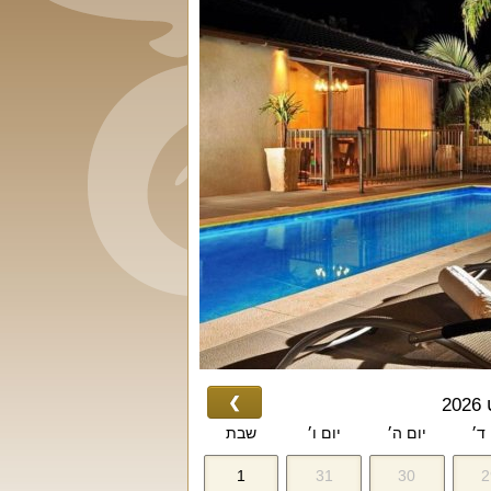
❯
2
 ד׳
יום ה׳
יום ו׳
שבת
1
31
30
2