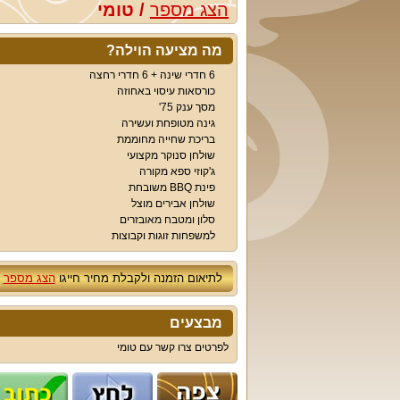
הצג מספר
/
טומי
מה מציעה הוילה?
6 חדרי שינה + 6 חדרי רחצה
כורסאות עיסוי באחוזה
מסך ענק 75'
גינה מטופחת ועשירה
בריכת שחייה מחוממת
שולחן סנוקר מקצועי
ג'קוזי ספא מקורה
פינת BBQ משובחת
שולחן אבירים מוצל
סלון ומטבח מאובזרים
למשפחות זוגות וקבוצות
לתיאום הזמנה ולקבלת מחיר חייגו
הצג מספר
מבצעים
לפרטים צרו קשר עם טומי