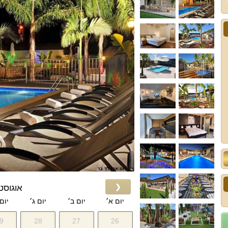
❮
אוגוסט 026
יום א׳
יום ב׳
יום ג׳
יום
9
28
27
26