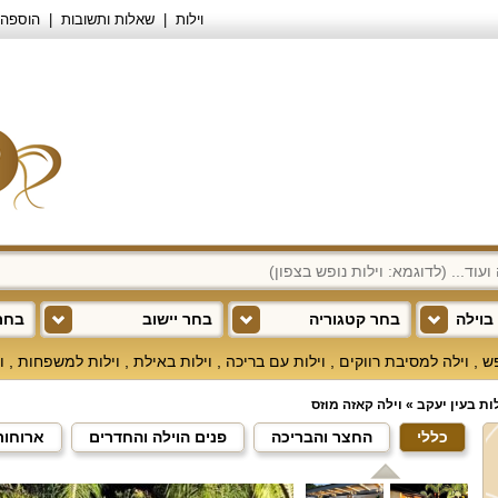
וילות
שאלות ותשובות
הוספה 
בוילה
בחר קטגוריה
בחר יישוב
בחר 
פש
,
וילה למסיבת רווקים
,
וילות עם בריכה
,
וילות באילת
,
וילות למשפחות
,
ו
לות בעין יעקב
»
וילה קאזה מוזס
כללי
החצר והבריכה
פנים הוילה והחדרים
ארוחות