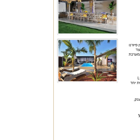
פיזרנו
צד
 מערכת
ים שלה. אל מול אמבט הג'קוזי מוצב מסך LCD
ת יחד
ענק,