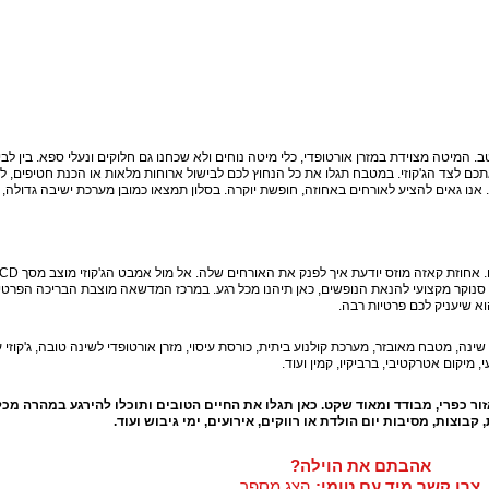
 המיטה מצוידת במזרן אורטופדי, כלי מיטה נוחים ולא שכחנו גם חלוקים ונעלי ספא. בין לבין 
תכם לצד הג'קוזי. במטבח תגלו את כל הנחוץ לכם לבישול ארוחות מלאות או הכנת חטיפים, ל
לה. אנו גאים להציע לאורחים באחוזה, חופשת יוקרה. בסלון תמצאו כמובן מערכת ישיבה גדולה,
אם יצאתם לחופשה בצפון תרצו לשאוף קצת אוויר צח. אחוזת קאזה מוזס יודעת איך לפנק את האורח
ן סנוקר מקצועי להנאת הנופשים, כאן תיהנו מכל רגע. במרכז המדשאה מוצבת הבריכה הפרטי
א שיעניק לכם פרטיות רבה.
ם גבוהים של אירוח - 6 חדרי שינה, מטבח מאובזר, מערכת קולנוע ביתית, כורסת עיסוי, מזרן אורטופדי לשינה טובה, ג'קוזי 
 מיקום אטרקטיבי, ברביקיו, קמין ועוד.
ור כפרי, מבודד ומאוד שקט. כאן תגלו את החיים הטובים ותוכלו להירגע במהרה מכל
וצות, מסיבות יום הולדת או רווקים, אירועים, ימי גיבוש ועוד.
אהבתם את הוילה?
צרו קשר מיד עם טומי:
הצג מספר