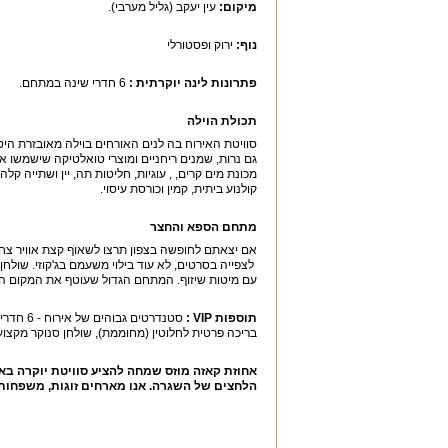
מיקום:
עין יעקב (גליל מערבי).
נוף:
ירוק ופסטורלי
פתרונות לינה יוקרתית :
6 חדרי שינה במתחם.
תכולת הוילה
סוויטת האירוח בה לנים האורחים בוילה מאובזרת היטב.
גם נרות, שמנים ריחניים ומוצרי טואלטיקה שישמשו א
מכונת מים קרים, , עוגיות, חליטות תה, יין ושתייה ק
קולנוע ביתית, קמין וכורסת עיסוי.
מתחם הספא והחצר
לצפייה בסרטים, לא עוד בילוי משעמם בג'קוזי. שולח
עם מיטות שיזוף. המתחם הגדול שעוטף את המקום הו
תוספות
VIP
:
סטנדרטי
בריכה פרטית לחלוטין (מחוממת), שולחן סנוקר מקצועי,
אחוזת קאזה מוזס שמחה להציע סוויטת יוקרה באז
הלחצים של השגרה. אנו מארחים זוגות, משפחות, קב