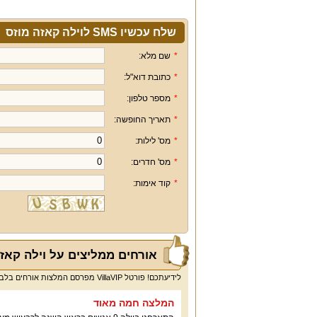
שלח עכשיו SMS לוילה קאזה מוזס
*
שם מלא:
*
כתובת דוא"ל:
*
מספר טלפון:
*
תאריך החופשה:
*
מס' לילות:
*
מס' חדרים:
*
קוד אימות:
אורחים ממליצים על וילה קאזה
לידיעתכם! פורטל VillaVIP מפרסם המלצות אורחים בלבד ולא חוות דעת או ביקורות.
המלצה חמה מאוד