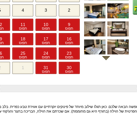
5
4
3
2
2
11
10
9
תפוס
תפוס
תפוס
תפ
9
18
17
16
תפוס
תפוס
תפוס
תפ
6
25
24
23
תפוס
תפוס
תפוס
תפ
2
1
31
30
תפוס
תפוס
פשה הבאה שלכם. כאן תגלו שילוב מיוחד של פינוקים יוקרתיים עם אווירת טבע כפרית. בלב
פרטית של הוילה (בחורף היא גם מחוממת). אם שכרתם את הוילה, הבריכה בחצר והג'קוזי ע