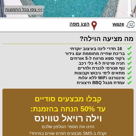
>> צפו בכל התמונות
waze
הצג מפה
מה מציעה הוילה?
16 חדרי לינה בעיצוב יוקרתי
בריכת שחייה מחוממת עם גידור
ג'קוזי ספא מרווח ל-5 אורחים
חניה פרטית ל-4 כלי רכב
נוף פנורמי לכנרת ולהרים
מתאים לימי גיבוש וקבוצות
אינטרנט WiFi ללא עלות
עמדת מנגל BBQ חיצונית
קבלו מבצעים סודיים
עד 50% הנחה בהזמנת:
וילה רויאל טווינס
הזינו את מספר הטלפון שלכם
וקבלו ב-SMS מבצעים חמים שווים במיוחד!