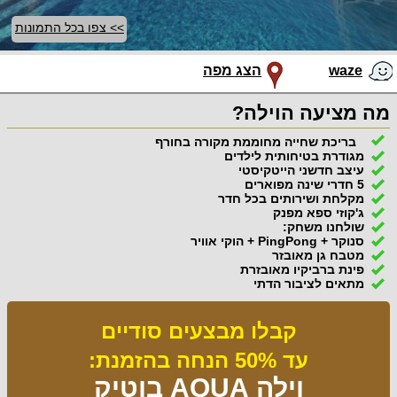
>> צפו בכל התמונות
waze
הצג מפה
מה מציעה הוילה?
בריכת שחייה מחוממת מקורה בחורף
מגודרת בטיחותית לילדים
עיצב חדשני הייטקיסטי
5 חדרי שינה מפוארים
מקלחת ושירותים בכל חדר
ג'קוזי ספא מפנק
שולחנו משחק:
סנוקר + PingPong + הוקי אוויר
מטבח גן מאובזר
פינת ברביקיו מאובזרת
מתאים לציבור הדתי
קבלו מבצעים סודיים
עד 50% הנחה בהזמנת:
וילה AQUA בוטיק