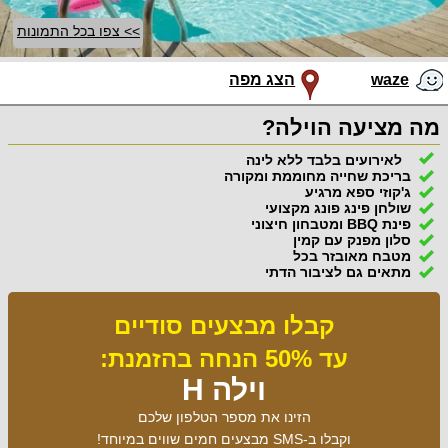
>> צפו בכל התמונות
waze
הצג מפה
מה מציעה הוילה?
לאירועים בלבד ללא לינה
בריכת שחייה מחוממת ומקורה
ג'קוזי ספא מרגיע
שולחן פינג פונג מקצועי
פינת BBQ ומטבחון חיצוני
סלון מפנק עם קמין
מטבח מאובזר בכל
מתאים גם לציבור הדתי
קבלו מבצעים סודיים
עד 50% הנחה בהזמנת:
וילה H
הזינו את מספר הטלפון שלכם
וקבלו ב-SMS מבצעים חמים שווים במיוחד!