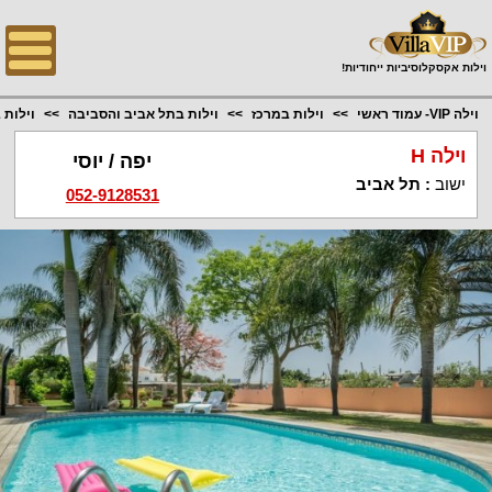
;
וילות אקסקלוסיביות ייחודיות!
וילה VIP- עמוד ראשי
וילות במרכז
וילות בתל אביב והסביבה
וילות 
וילה H
יפה / יוסי
ישוב
:
תל אביב
052-9128531