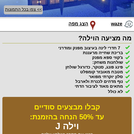
>> צפו בכל התמונות
waze
הצג מפה
מה מציעה הוילה?
7 חדרי לינה בעיצוב מפנק ומודרני
בריכת שחייה מרעננת
ג'קוזי ספא מפנק
שולחנות משחק:
פינג פונג, סנוקר, כדורגל שולחן
מטבח מאובזר קומפלט
סלון יוקרתי מפואר
נוף מדהים לכנרת ולארבל
מתאים מאוד לציבור הדתי
לא כולל
קבלו מבצעים סודיים
עד 50% הנחה בהזמנת:
וילה J