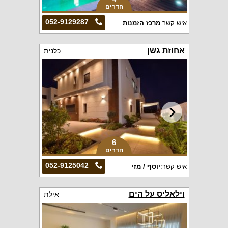
חדרים
052-9129287
איש קשר:
מרכז הזמנות
אחוזת גשן
כלנית
6
חדרים
052-9125042
איש קשר:
יוסף / מזי
וילאליס על הים
אילת