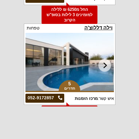
החל מ6250 ₪ ללילה
למזמינים 3 לילות בסופ"ש
הקרוב
וילה דללוצ'ה
טפחות
5
חדרים
052-9172857
איש קשר:
מרכז הזמנות
החל מ9000 ₪ ללילה
למזמינים 2 לילות בסופ"ש
הקרוב
אחוזת דון רפאלו
פקיעין החדשה