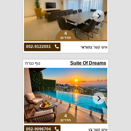
4
חדרים
052-9122051
איש קשר:
נהוראי
Suite Of Dreams
נוף כנרת
4
חדרים
052-9096704
איש קשר:
בן