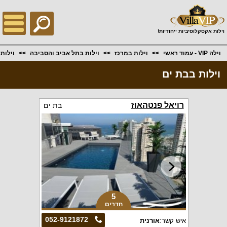
;
וילות אקסקלוסיביות ייחודיות!
וילה VIP - עמוד ראשי
וילות במרכז
וילות בתל אביב והסביבה
וילות
וילות בבת ים
רויאל פנטהאוז
בת ים
5
חדרים
052-9121872
איש קשר:
אורנית