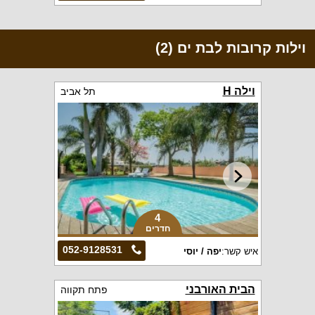
וילות קרובות לבת ים (2)
וילה H
תל אביב
4
חדרים
052-9128531
איש קשר:
יפה / יוסי
הבית האורבני
פתח תקווה