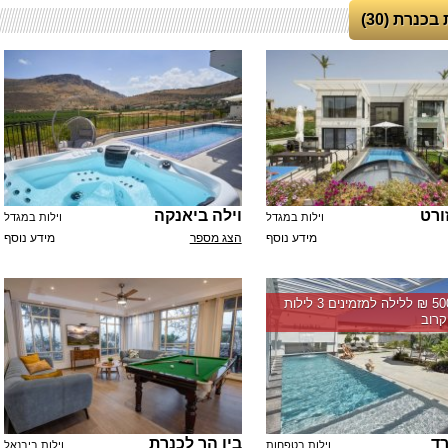
בכנרת (30)
זורט
וילה ביאנקה
וילות במגדל
וילות במגדל
מידע נוסף
הצג מספר
מידע נוסף
החל מ-‏5000 ₪ ללילה למזמינים 3 לילות
רוב
רד
בין הר לכנרת
וילות בטפחות
וילות ביבנאל