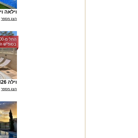
וילאה וי
הצג מספר
בסופ"ש הק
וילה H26
הצג מספר