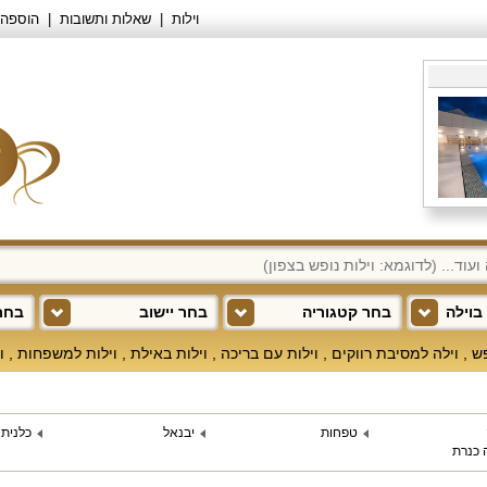
וילות
שאלות ותשובות
הוספה 
בוילה
בחר קטגוריה
בחר יישוב
בחר 
פש
,
וילה למסיבת רווקים
,
וילות עם בריכה
,
וילות באילת
,
וילות למשפחות
,
ו
טפחות
יבנאל
כלנית
 כנרת