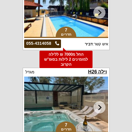
7
חדרים
055-4314058
איש קשר:
דביר
החל מ7000 ₪ ללילה
למזמינים 2 לילות בסופ"ש
הקרוב
וילה H26
מגדל
7
חדרים