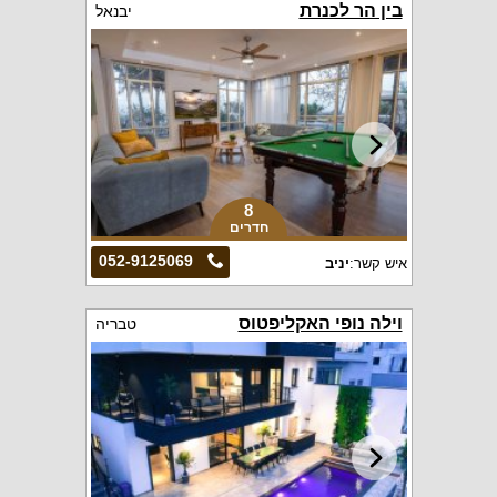
בין הר לכנרת
יבנאל
8
חדרים
052-9125069
איש קשר:
יניב
וילה נופי האקליפטוס
טבריה