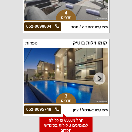
4
חדרים
052-9096804
איש קשר:
מתניה / תמר
קומו וילות בוטיק
טפחות
3
חדרים
052-9095748
איש קשר:
אורטל / ציון
החל מ6500 ₪ ללילה
למזמינים 3 לילות בסופ"ש
הקרוב