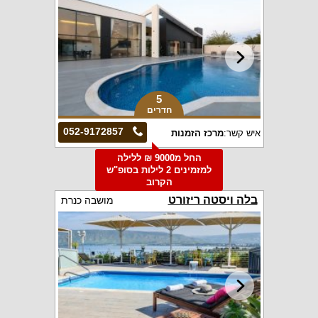
5
חדרים
052-9172857
איש קשר:
מרכז הזמנות
החל מ9000 ₪ ללילה
למזמינים 2 לילות בסופ"ש
הקרוב
בלה ויסטה ריזורט
מושבה כנרת