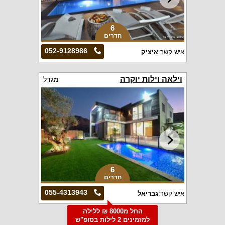
6
חדרים
052-9128986
איש קשר:
איציק
וילאה וילות יוקרה
מגדל
6
חדרים
055-4313943
איש קשר:
גבריאל
החל מ8000 ₪ ללילה
למזמינים 2 לילות בסופ"ש