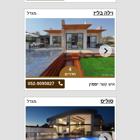
וילה בליז
מגדל
4
חדרים
052-9095827
איש קשר:
יסמין
סוליס
מגדל