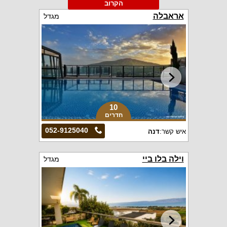
הקרוב
אראבלה
מגדל
10
חדרים
052-9125040
איש קשר:
דנה
וילה בלו ביי
מגדל