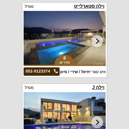
וילה סטארלייט
מגדל
8
חדרים
052-9123374
איש קשר:
יחיאל / שירי / סיוון
וילה J
מגדל