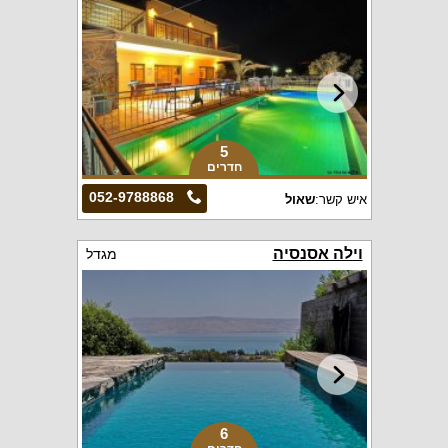
5
חדרים
052-9788868
איש קשר:
שאול
וילה אסנסיה
מגדל
6