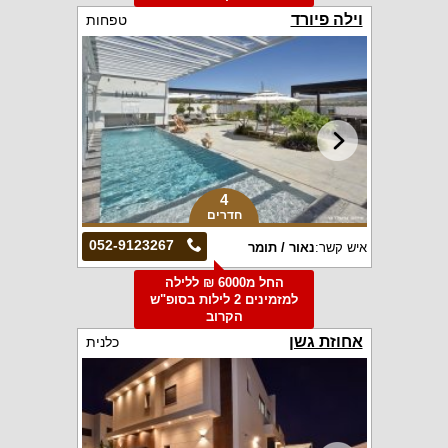
וילה פיורד
טפחות
4
חדרים
052-9123267
איש קשר:
נאור / תומר
החל מ6000 ₪ ללילה
למזמינים 2 לילות בסופ"ש
הקרוב
אחוזת גשן
כלנית