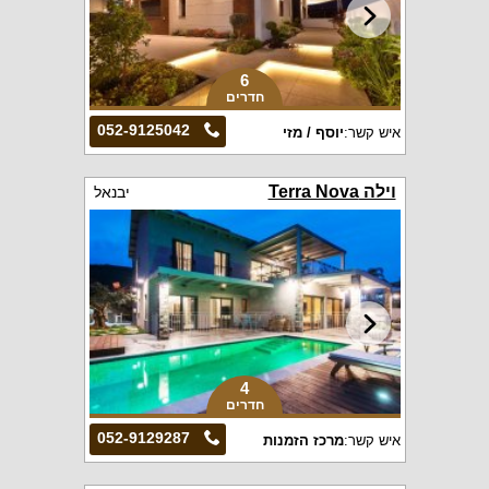
6
חדרים
052-9125042
איש קשר:
יוסף / מזי
וילה Terra Nova
יבנאל
4
חדרים
052-9129287
איש קשר:
מרכז הזמנות