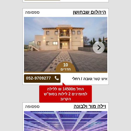
היהלום שבחושן
ספסופה
10
חדרים
052-9709277
איש קשר:
טובה / רחלי
החל מ14500 ₪ ללילה
למזמינים 2 לילות בסופ"ש
הקרוב
וילה מור ולבונה
ספסופה