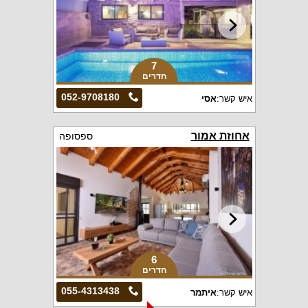
7
חדרים
052-9708180
איש קשר:
אסי
אחוזת אמור
ספסופה
6
חדרים
055-4313438
איש קשר:
איתמר