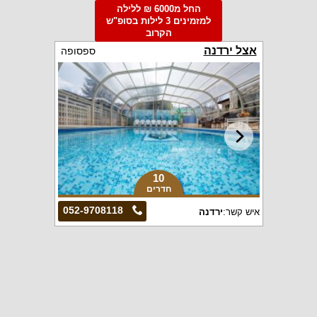
החל מ6000 ₪ ללילה
למזמינים 3 לילות בסופ"ש
הקרוב
אצל ירדנה
ספסופה
10
חדרים
052-9708118
איש קשר:
ירדנה
אחוזת פיק
ספסופה