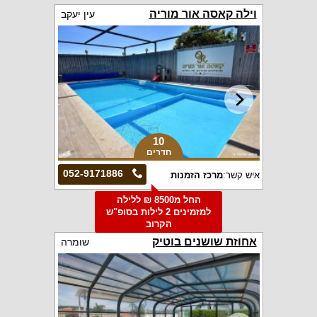
וילה קאסה אור מוריה
עין יעקב
10
חדרים
052-9171886
איש קשר:
מרכז הזמנות
החל מ8500 ₪ ללילה
למזמינים 2 לילות בסופ"ש
הקרוב
אחוזת שושנים בוטיק
שומרה