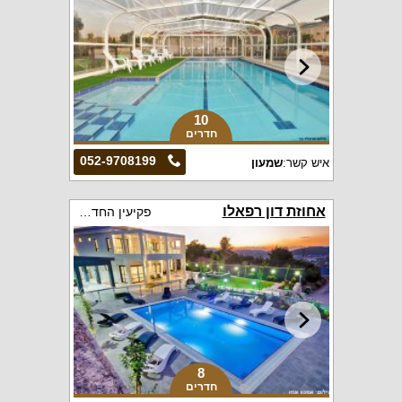
10
חדרים
052-9708199
איש קשר:
שמעון
אחוזת דון רפאלו
פקיעין החדשה
8
חדרים