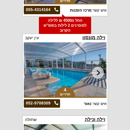
חדרים
055-4314164
איש קשר:
מרכז הזמנות
החל מ4500 ₪ ללילה
למזמינים 2 לילות בסופ"ש
הקרוב
וילה מונסון
עין יעקב
4
חדרים
052-9708309
איש קשר:
נאור
וילה ונילה
שתולה