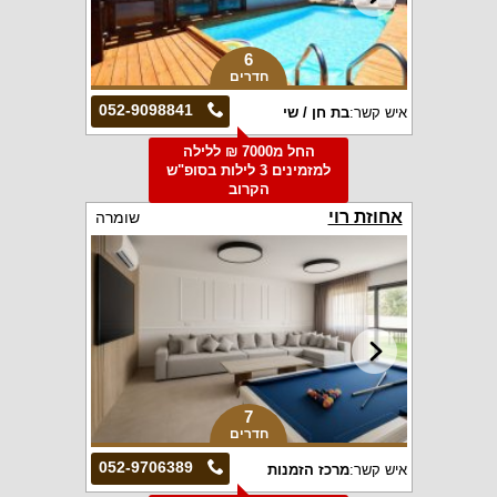
6
חדרים
052-9098841
איש קשר:
בת חן / שי
החל מ7000 ₪ ללילה
למזמינים 3 לילות בסופ"ש
הקרוב
אחוזת רוי
שומרה
7
חדרים
052-9706389
איש קשר:
מרכז הזמנות