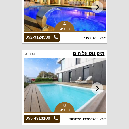
4
חדרים
052-9124536
איש קשר:
מירי
מיקונוס על הים
נהריה
8
חדרים
055-4313100
איש קשר:
מרכז הזמנות