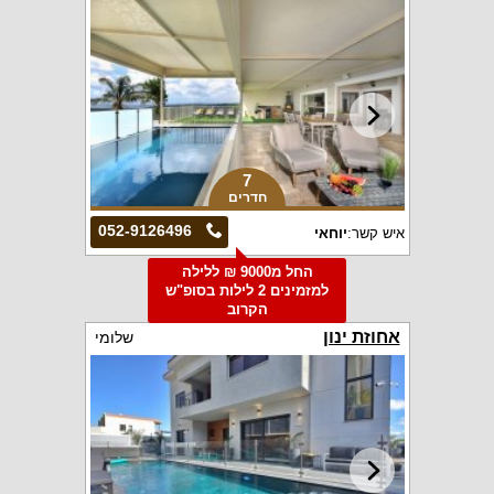
7
חדרים
052-9126496
איש קשר:
יוחאי
החל מ9000 ₪ ללילה
למזמינים 2 לילות בסופ"ש
הקרוב
אחוזת ינון
שלומי