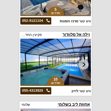
5
חדרים
052-9121104
איש קשר:
מרכז הזמנות
וילה אל סלוודור
פקיעין החדשה
10
חדרים
055-4313920
איש קשר:
לירון
אחוזת ליב בשלומי
שלומי