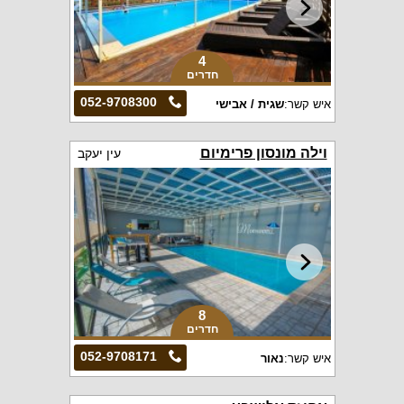
4
חדרים
052-9708300
איש קשר:
שגית / אבישי
וילה מונסון פרימיום
עין יעקב
8
חדרים
052-9708171
איש קשר:
נאור