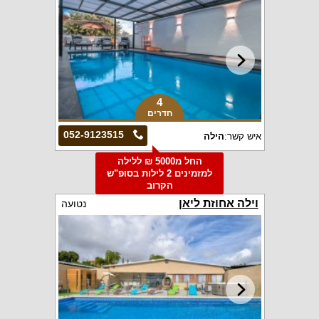
4
חדרים
052-9123515
איש קשר:
הילה
החל מ5000 ₪ ללילה
למזמינים 2 לילות בסופ"ש
הקרוב
וילה אחוזת ליאן
נטועה