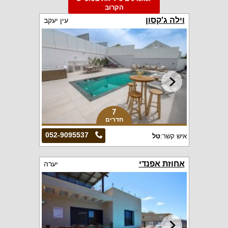
הקרוב
וילה ג'קסון
עין יעקב
7
חדרים
052-9095537
איש קשר:
טל
אחוזת אפנדי
יערה