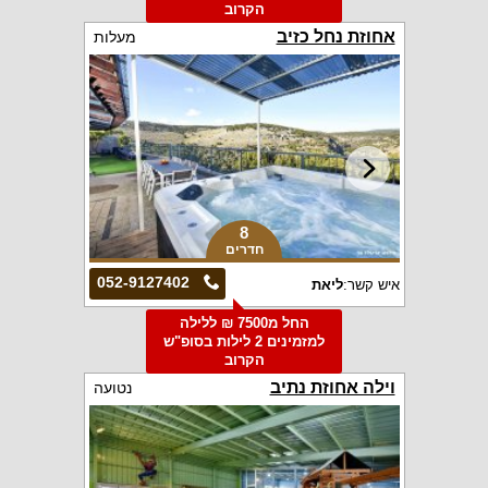
הקרוב
אחוזת נחל כזיב
מעלות
8
חדרים
052-9127402
איש קשר:
ליאת
החל מ7500 ₪ ללילה
למזמינים 2 לילות בסופ"ש
הקרוב
וילה אחוזת נתיב
נטועה