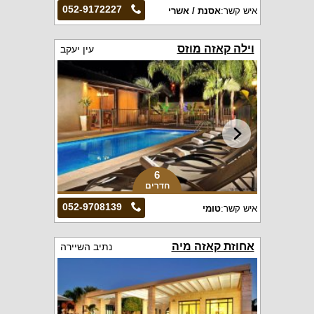
052-9172227
איש קשר:
אסנת / אשרי
וילה קאזה מוזס
עין יעקב
6
חדרים
052-9708139
איש קשר:
טומי
אחוזת קאזה מיה
נתיב השיירה