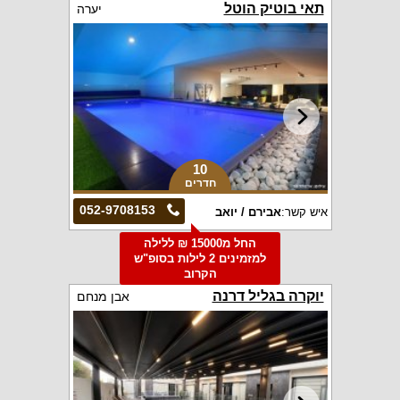
תאי בוטיק הוטל
יערה
10
חדרים
052-9708153
איש קשר:
אבירם / יואב
החל מ15000 ₪ ללילה
למזמינים 2 לילות בסופ"ש
הקרוב
יוקרה בגליל דרנה
אבן מנחם