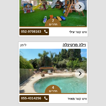
7
חדרים
052-9708163
איש קשר:
עילי
וילה מרטינלה
לימן
4
חדרים
055-4314256
איש קשר:
מאיר