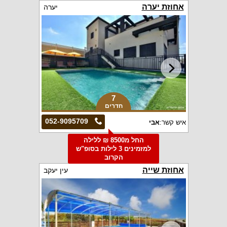
אחוזת יערה
יערה
7
חדרים
052-9095709
איש קשר:
אבי
החל מ8500 ₪ ללילה
למזמינים 3 לילות בסופ"ש
הקרוב
אחוזת שייה
עין יעקב