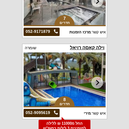
7
חדרים
052-9171879
איש קשר:
מרכז הזמנות
וילה קאסה רויאל
שומרה
8
חדרים
052-9095619
איש קשר:
מירי
החל מ11000 ₪ ללילה
למזמינים 3 לילות בסופ"ש