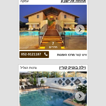
אחוזת אלישבע
עמקה
7
חדרים
052-9121187
איש קשר:
מרכז הזמנות
וילה בוטיק קורין
גרנות הגליל