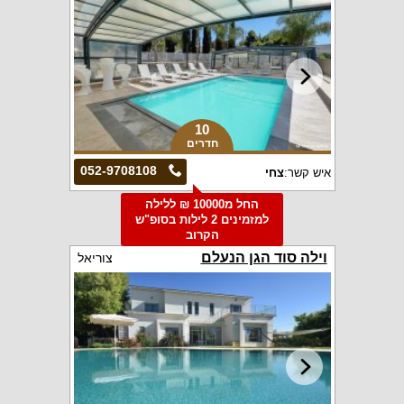
10
חדרים
052-9708108
איש קשר:
צחי
החל מ10000 ₪ ללילה
למזמינים 2 לילות בסופ"ש
הקרוב
וילה סוד הגן הנעלם
צוריאל