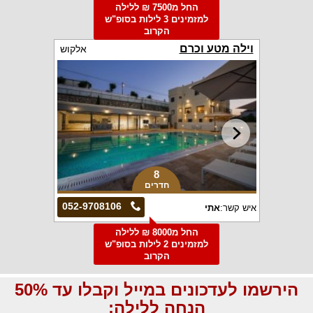
החל מ7500 ₪ ללילה
למזמינים 3 לילות בסופ"ש
הקרוב
וילה מטע וכרם
אלקוש
8
חדרים
052-9708106
איש קשר:
אתי
החל מ8000 ₪ ללילה
למזמינים 2 לילות בסופ"ש
הקרוב
הירשמו לעדכונים במייל וקבלו עד 50%
הנחה ללילה: