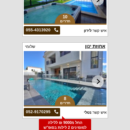
10
חדרים
055-4313920
איש קשר:
לירון
אחוזת ינון
שלומי
8
חדרים
052-9170295
איש קשר:
נטלי
החל מ9000 ₪ ללילה
למזמינים 2 לילות בסופ"ש