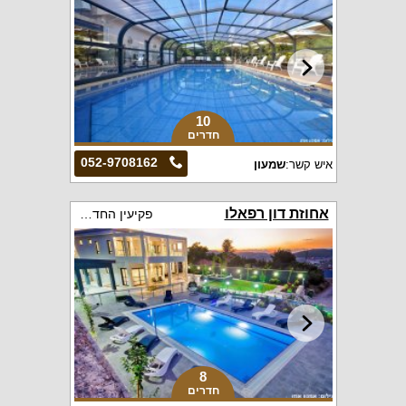
10
חדרים
052-9708162
איש קשר:
שמעון
אחוזת דון רפאלו
פקיעין החדשה
8
חדרים