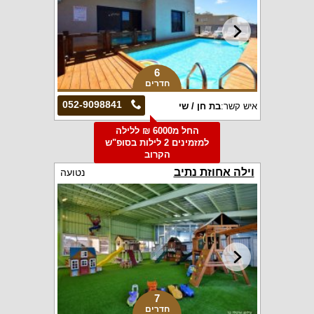
6
חדרים
052-9098841
איש קשר:
בת חן / שי
החל מ6000 ₪ ללילה
למזמינים 2 לילות בסופ"ש
הקרוב
וילה אחוזת נתיב
נטועה
7
חדרים