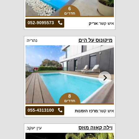
6
חדרים
052-9095573
איש קשר:
אריק
מיקונוס על הים
נהריה
8
חדרים
055-4313100
איש קשר:
מרכז הזמנות
וילה קאזה מוזס
עין יעקב