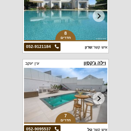
8
חדרים
052-9121184
איש קשר:
שרון
וילה ג'קסון
עין יעקב
7
חדרים
052-9095537
איש קשר:
טל