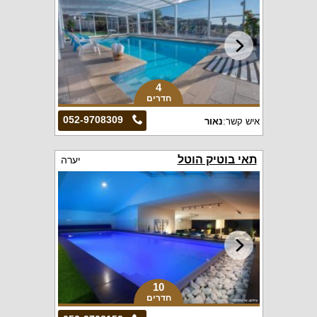
4
חדרים
052-9708309
איש קשר:
נאור
תאי בוטיק הוטל
יערה
10
חדרים