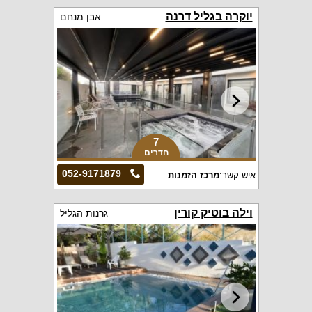
יוקרה בגליל דרנה
אבן מנחם
7
חדרים
052-9171879
איש קשר:
מרכז הזמנות
וילה בוטיק קורין
גרנות הגליל