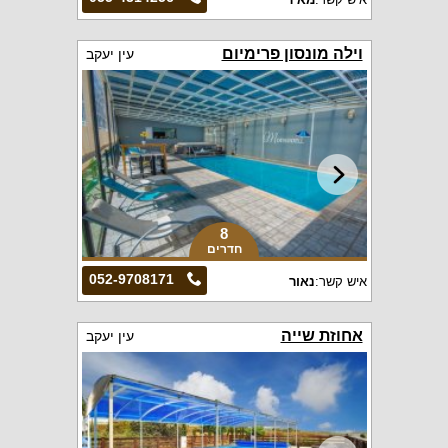
וילה מונסון פרימיום
עין יעקב
8
חדרים
052-9708171
איש קשר:
נאור
אחוזת שייה
עין יעקב