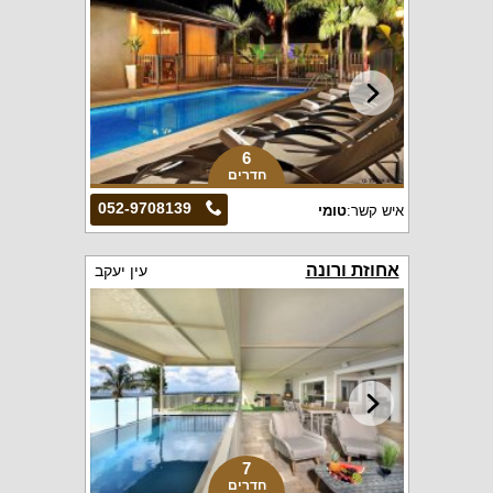
6
חדרים
052-9708139
איש קשר:
טומי
אחוזת ורונה
עין יעקב
7
חדרים