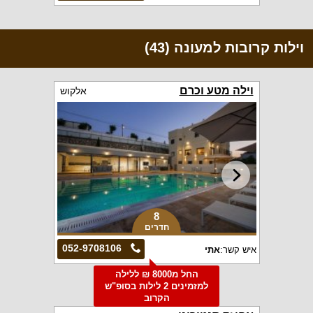
וילות קרובות למעונה (43)
וילה מטע וכרם
אלקוש
8
חדרים
052-9708106
איש קשר:
אתי
החל מ8000 ₪ ללילה
למזמינים 2 לילות בסופ"ש
הקרוב