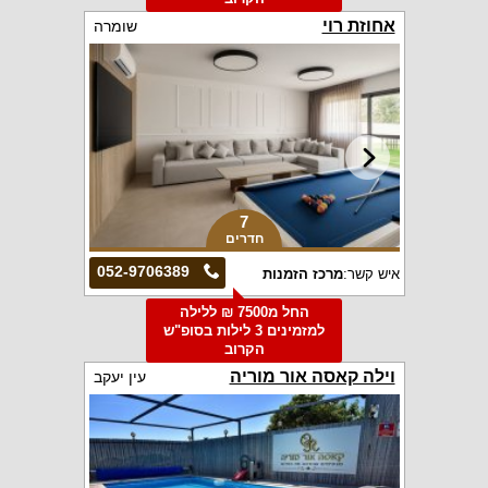
אחוזת רוי
שומרה
7
חדרים
052-9706389
איש קשר:
מרכז הזמנות
החל מ7500 ₪ ללילה
למזמינים 3 לילות בסופ"ש
הקרוב
וילה קאסה אור מוריה
עין יעקב