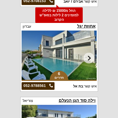
052-9708153
איש קשר:
אבירם / יואב
החל מ15000 ₪ ללילה
למזמינים 2 לילות בסופ"ש
הקרוב
אחוזת יגל
עבדון
6
חדרים
052-9788561
איש קשר:
בת אל
וילה סוד הגן הנעלם
צוריאל