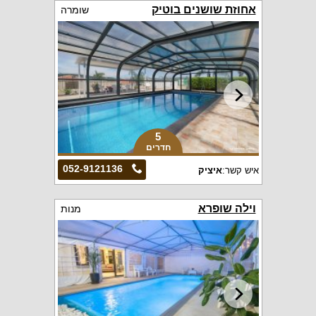
אחוזת שושנים בוטיק
שומרה
5
חדרים
052-9121136
איש קשר:
איציק
וילה שופרא
מנות