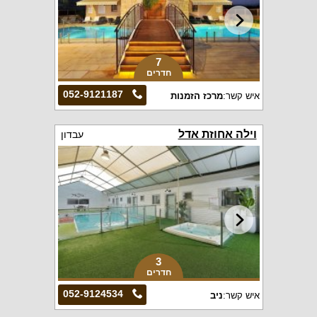
7
חדרים
052-9121187
איש קשר:
מרכז הזמנות
וילה אחוזת אדל
עבדון
3
חדרים
052-9124534
איש קשר:
ניב