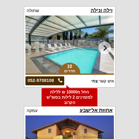
וילה ונילה
שתולה
10
חדרים
052-9708108
איש קשר:
צחי
החל מ10000 ₪ ללילה
למזמינים 2 לילות בסופ"ש
הקרוב
אחוזת אלישבע
עמקה