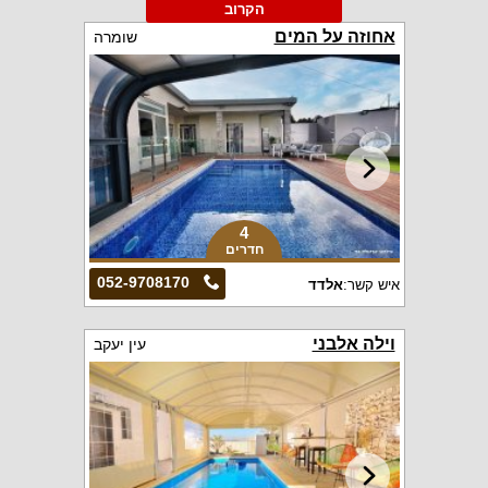
הקרוב
אחוזה על המים
שומרה
4
חדרים
052-9708170
איש קשר:
אלדד
וילה אלבני
עין יעקב