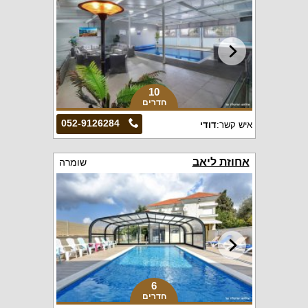
10
חדרים
052-9126284
איש קשר:
דודי
אחוזת ליאב
שומרה
6
חדרים