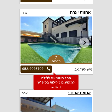
אחוזת יערה
יערה
7
חדרים
052-9095709
איש קשר:
אבי
החל מ8500 ₪ ללילה
למזמינים 3 לילות בסופ"ש
הקרוב
אחוזת אפנדי
יערה