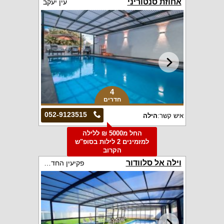
אחוזת סנטוריני
עין יעקב
4
חדרים
052-9123515
איש קשר:
הילה
החל מ5000 ₪ ללילה
למזמינים 2 לילות בסופ"ש
הקרוב
וילה אל סלוודור
פקיעין החדשה