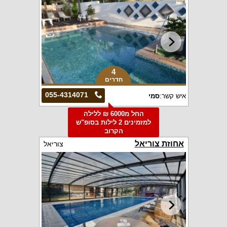
4
חדרים
055-4314071
איש קשר:
סמי
החל מ6000 ₪ ללילה
למזמינים 2 לילות בסופ"ש
הקרוב
אחוזת צוריאל
צוריאל