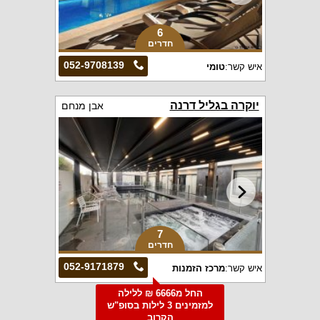
6
חדרים
052-9708139
איש קשר:
טומי
יוקרה בגליל דרנה
אבן מנחם
7
חדרים
052-9171879
איש קשר:
מרכז הזמנות
החל מ6666 ₪ ללילה
למזמינים 3 לילות בסופ"ש
הקרוב