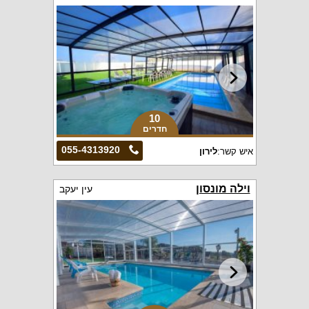
10
חדרים
055-4313920
איש קשר:
לירון
וילה מונסון
עין יעקב