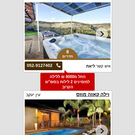
8
חדרים
052-9127402
איש קשר:
ליאת
החל מ8000 ₪ ללילה
למזמינים 2 לילות בסופ"ש
הקרוב
וילה קאזה מוזס
עין יעקב