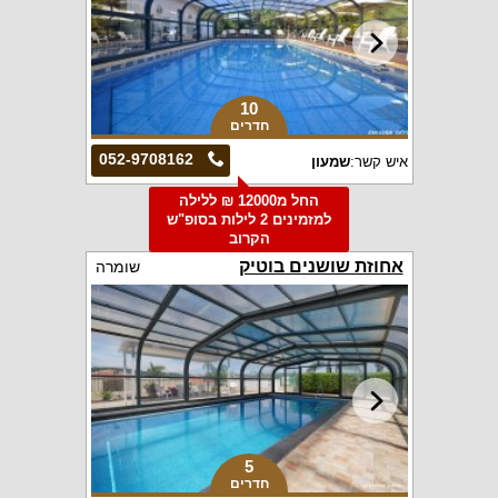
10
חדרים
052-9708162
איש קשר:
שמעון
החל מ12000 ₪ ללילה
למזמינים 2 לילות בסופ"ש
הקרוב
אחוזת שושנים בוטיק
שומרה
5
חדרים