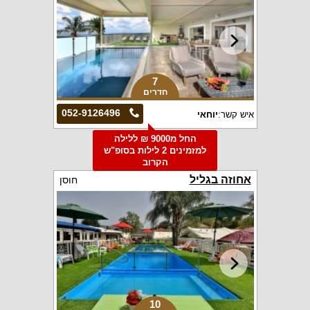
7
חדרים
052-9126496
איש קשר:
יוחאי
החל מ9000 ₪ ללילה
למזמינים 2 לילות בסופ"ש
הקרוב
אחוזה בגליל
חוסן
10