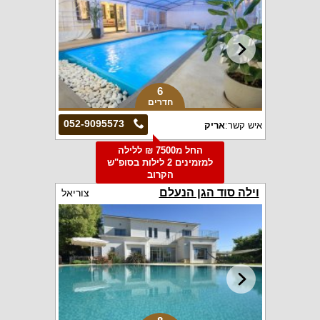
6
חדרים
052-9095573
איש קשר:
אריק
החל מ7500 ₪ ללילה
למזמינים 2 לילות בסופ"ש
הקרוב
וילה סוד הגן הנעלם
צוריאל