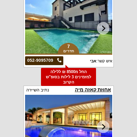
7
חדרים
052-9095709
איש קשר:
אבי
החל מ8500 ₪ ללילה
למזמינים 3 לילות בסופ"ש
הקרוב
אחוזת קאזה מיה
נתיב השיירה