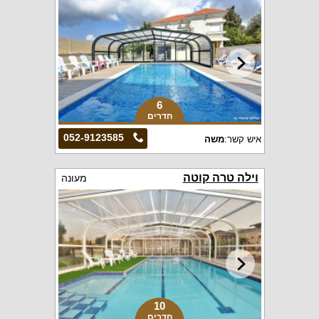
6
חדרים
052-9123585
איש קשר:
משה
וילה טרה קוטה
מעונה
10
חדרים