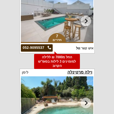
7
חדרים
052-9095537
איש קשר:
טל
החל מ7000 ₪ ללילה
למזמינים 3 לילות בסופ"ש
הקרוב
וילה מרטינלה
לימן