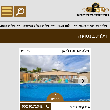
;
וילות אקסקלוסיביות ייחודיות!
וילה VIP - עמוד ראשי
וילות בצפון
וילות בגליל המערבי
וילות בנטוע
וילות בנטועה
וילה אחוזת ליאן
נטועה
7
חדרים
052-9171342
איש קשר:
לידור