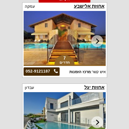
אחוזת אלישבע
עמקה
7
חדרים
052-9121187
איש קשר:
מרכז הזמנות
אחוזת יגל
עבדון