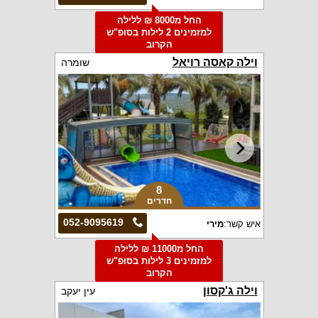
החל מ8000 ₪ ללילה
למזמינים 2 לילות בסופ"ש
הקרוב
וילה קאסה רויאל
שומרה
8
חדרים
052-9095619
איש קשר:
מירי
החל מ11000 ₪ ללילה
למזמינים 3 לילות בסופ"ש
הקרוב
וילה ג'קסון
עין יעקב