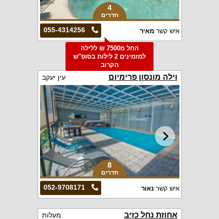
4
חדרים
055-4314256
איש קשר:
מאיר
החל מ7500 ₪ ללילה
למזמינים 2 לילות בסופ"ש
הקרוב
וילה מונסון פרימיום
עין יעקב
8
חדרים
052-9708171
איש קשר:
נאור
אחוזת נחל כזיב
מעלות