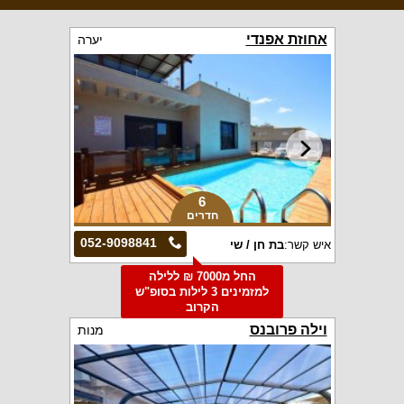
אחוזת אפנדי
יערה
6
חדרים
052-9098841
איש קשר:
בת חן / שי
החל מ7000 ₪ ללילה
למזמינים 3 לילות בסופ"ש
הקרוב
וילה פרובנס
מנות