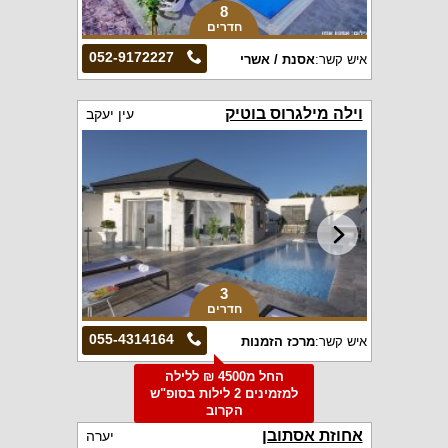
8
חדרים
052-9172227
איש קשר:
אסנת / אשרי
וילה מילגרוס בוטיק
עין יעקב
3
חדרים
055-4314164
איש קשר:
מרכז הזמנות
החל מ4500 ₪ ללילה
למזמינים 2 לילות בסופ"ש
הקרוב
אחוזת אסתובן
יערה