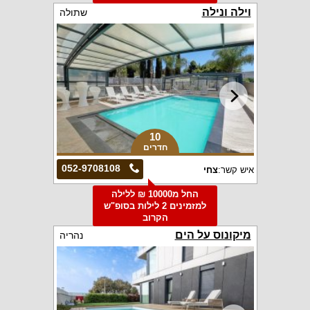
וילה ונילה
שתולה
10
חדרים
052-9708108
איש קשר:
צחי
החל מ10000 ₪ ללילה
למזמינים 2 לילות בסופ"ש
הקרוב
מיקונוס על הים
נהריה