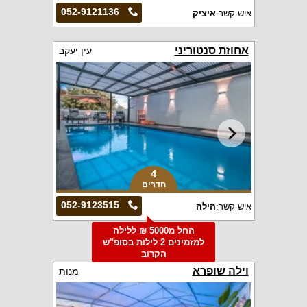
052-9121136
איש קשר:
איציק
אחוזת סנטוריני
עין יעקב
4
חדרים
052-9123515
איש קשר:
הילה
החל מ5000 ₪ ללילה
למזמינים 2 לילות בסופ"ש
הקרוב
וילה שופרא
מנות