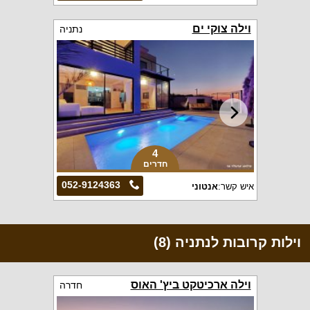
וילה צוקי ים
נתניה
4
חדרים
052-9124363
איש קשר:
אנטוני
וילות קרובות לנתניה (8)
וילה ארכיטקט ביץ' האוס
חדרה