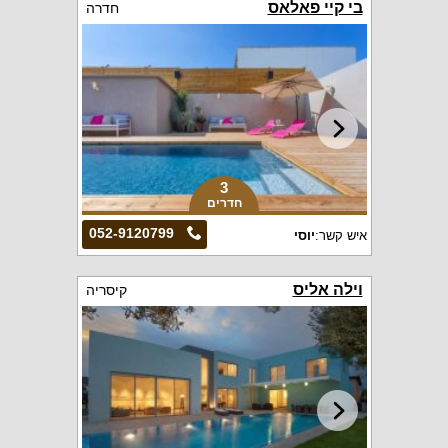
בי קיי פאלאס
חדרה
3
חדרים
052-9120799
איש קשר:
יוסי
וילה אליס
קיסריה