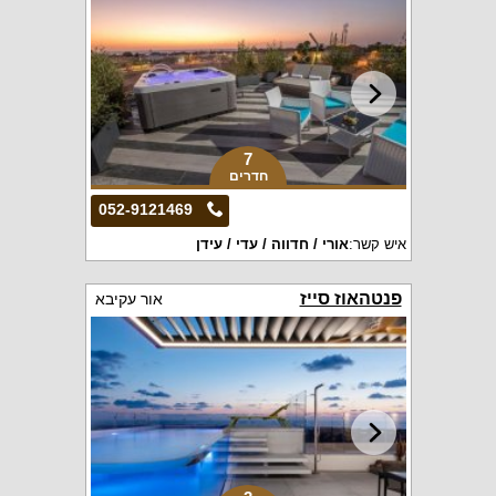
7
חדרים
052-9121469
איש קשר:
אורי / חדווה / עדי / עידן
פנטהאוז סייז
אור עקיבא