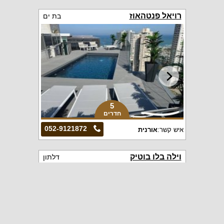
רויאל פנטהאוז
בת ים
5
חדרים
052-9121872
איש קשר:
אורנית
וילה בלו בוטיק
דלתון