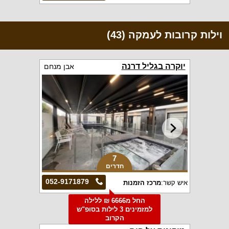
וילות קרובות לעמקה (43)
יוקרה בגליל דרנה
אבן מנחם
7
חדרים
052-9171879
איש קשר:
מרכז הזמנות
החל מ6666 ₪ ללילה
למזמינים 3 לילות בסופ"ש
הקרוב