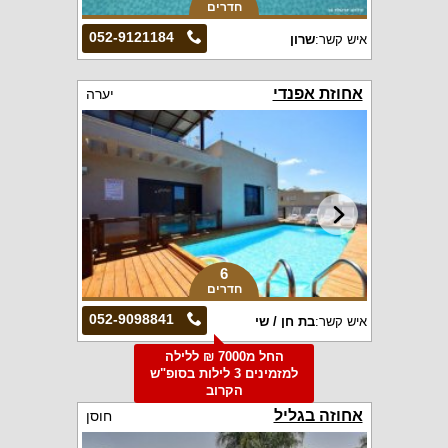
חדרים
052-9121184
איש קשר:
שרון
אחוזת אפנדי
יערה
6
חדרים
052-9098841
איש קשר:
בת חן / שי
החל מ7000 ₪ ללילה
למזמינים 3 לילות בסופ"ש
הקרוב
אחוזה בגליל
חוסן