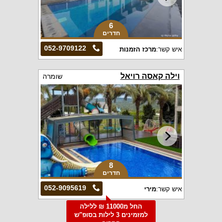
6
חדרים
052-9709122
איש קשר:
מרכז הזמנות
וילה קאסה רויאל
שומרה
8
חדרים
052-9095619
איש קשר:
מירי
החל מ11000 ₪ ללילה
למזמינים 3 לילות בסופ"ש