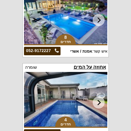
8
חדרים
052-9172227
איש קשר:
אסנת / אשרי
אחוזה על המים
שומרה
4
חדרים