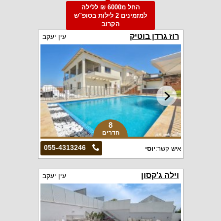
החל מ6000 ₪ ללילה
למזמינים 2 לילות בסופ"ש
הקרוב
רוז גרדן בוטיק
עין יעקב
8
חדרים
055-4313246
איש קשר:
יוסי
וילה ג'קסון
עין יעקב