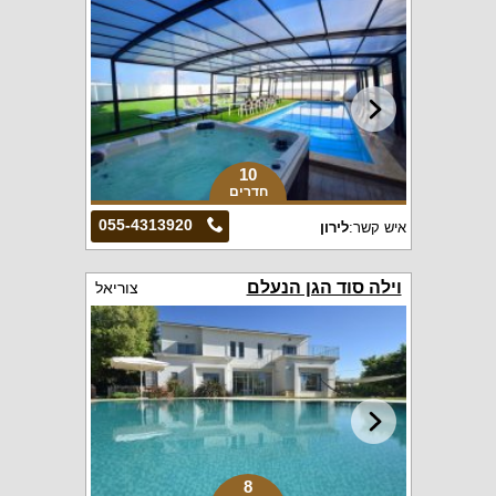
10
חדרים
055-4313920
איש קשר:
לירון
וילה סוד הגן הנעלם
צוריאל
8