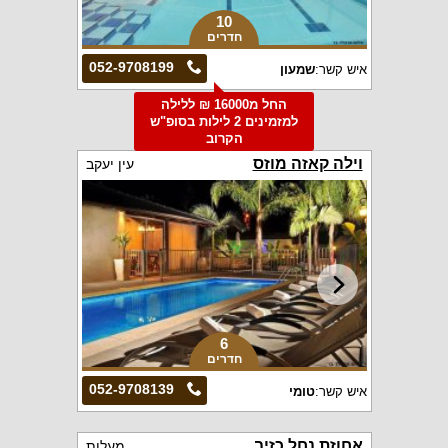
10
חדרים
052-9708199
איש קשר:
שמעון
החל מ16000 ₪ ללילה
למזמינים 2 לילות בסופ"ש
הקרוב
וילה קאזה מוזס
עין יעקב
6
חדרים
052-9708139
איש קשר:
טומי
אחוזת נחל כזיב
מעלות