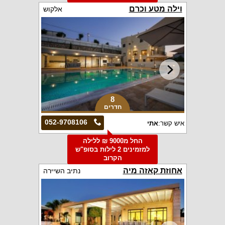
וילה מטע וכרם
אלקוש
8
חדרים
052-9708106
איש קשר:
אתי
החל מ9000 ₪ ללילה
למזמינים 2 לילות בסופ"ש
הקרוב
אחוזת קאזה מיה
נתיב השיירה