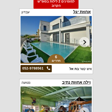
למזמינים 2 לילות בסופ"ש
הקרוב
אחוזת יגל
עבדון
6
חדרים
052-9788561
איש קשר:
בת אל
וילה אחוזת נתיב
נטועה