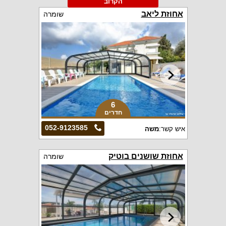
הקרוב
אחוזת ליאב
שומרה
6
חדרים
052-9123585
איש קשר:
משה
אחוזת שושנים בוטיק
שומרה