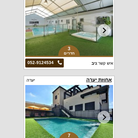
3
חדרים
052-9124534
איש קשר:
ניב
אחוזת יערה
יערה
7