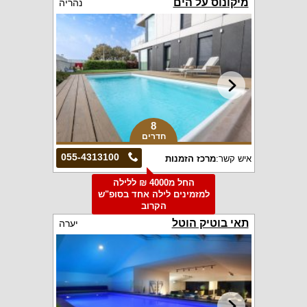
מיקונוס על הים
נהריה
8
חדרים
055-4313100
איש קשר:
מרכז הזמנות
החל מ4000 ₪ ללילה
למזמינים לילה אחד בסופ"ש
הקרוב
תאי בוטיק הוטל
יערה