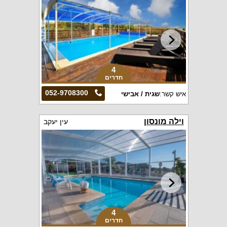
4
חדרים
052-9708300
איש קשר:
שגית / אבישי
וילה מונסון
עין יעקב
4
חדרים