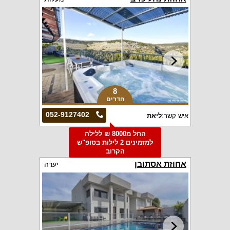
8
חדרים
052-9127402
איש קשר:
ליאת
החל מ8000 ₪ ללילה
למזמינים 2 לילות בסופ"ש
הקרוב
אחוזת אסתובן
יערה