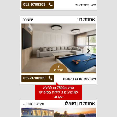
052-9708309
איש קשר:
נאור
אחוזת רוי
שומרה
7
חדרים
052-9706389
איש קשר:
מרכז הזמנות
החל מ7500 ₪ ללילה
למזמינים 3 לילות בסופ"ש
הקרוב
אחוזת דון רפאלו
פקיעין החדשה