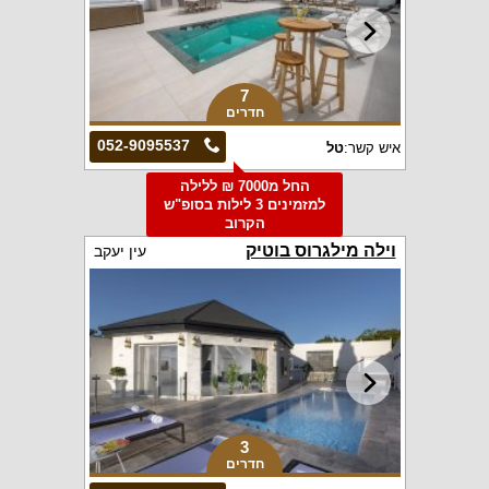
7
חדרים
052-9095537
איש קשר:
טל
החל מ7000 ₪ ללילה
למזמינים 3 לילות בסופ"ש
הקרוב
וילה מילגרוס בוטיק
עין יעקב
3
חדרים