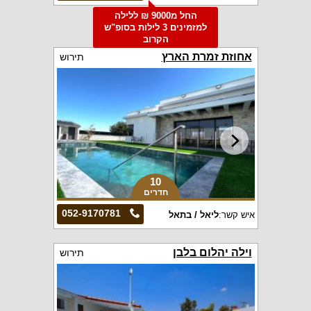
החל מ9000 ₪ ללילה
למזמינים 3 לילות בסופ"ש
הקרוב
אחוזת זמרת הארץ
תירוש
10
חדרים
052-9170781
איש קשר:
ליאל / בתאל
וילה יהלום בלבן
תירוש