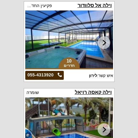
וילה אל סלוודור
פקיעין החדשה
10
חדרים
055-4313920
איש קשר:
לירון
וילה קאסה רויאל
שומרה