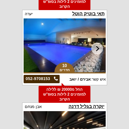
למזמינים 2 לילות בסופ"ש
הקרוב
תאי בוטיק הוטל
יערה
10
חדרים
052-9708153
איש קשר:
אבירם / יואב
החל מ20000 ₪ ללילה
למזמינים 2 לילות בסופ"ש
הקרוב
יוקרה בגליל דרנה
אבן מנחם