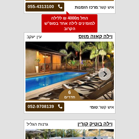
055-4313100
איש קשר:
מרכז הזמנות
החל מ4000 ₪ ללילה
למזמינים לילה אחד בסופ"ש
הקרוב
וילה קאזה מוזס
עין יעקב
6
חדרים
052-9708139
איש קשר:
טומי
וילה בוטיק קורין
גרנות הגליל