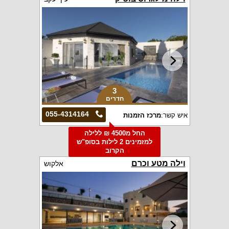
3
חדרים
055-4314164
איש קשר:
מרכז הזמנות
החל מ4500 ₪ ללילה
למזמינים 2 לילות בסופ"ש
הקרוב
וילה מטע וכרם
אלקוש