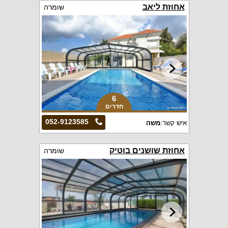
אחוזת ליאב
שומרה
6
חדרים
052-9123585
איש קשר:
משה
אחוזת שושנים בוטיק
שומרה