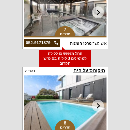
7
חדרים
052-9171879
איש קשר:
מרכז הזמנות
החל מ6666 ₪ ללילה
למזמינים 3 לילות בסופ"ש
הקרוב
מיקונוס על הים
נהריה
8
חדרים