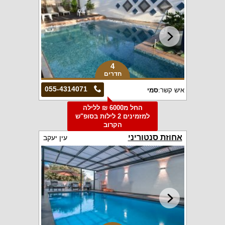
4
חדרים
055-4314071
איש קשר:
סמי
החל מ6000 ₪ ללילה
למזמינים 2 לילות בסופ"ש
הקרוב
אחוזת סנטוריני
עין יעקב