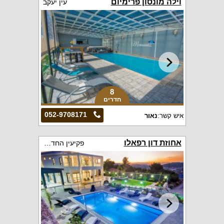
וילה מונסון פרימיום
עין יעקב
8
חדרים
052-9708171
איש קשר:
נאור
אחוזת דון רפאלו
פקיעין החדשה