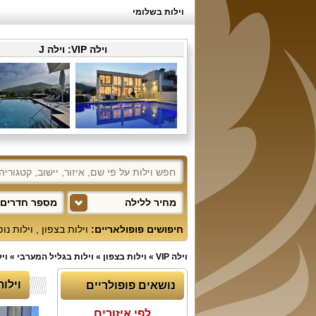
וילות בשלומי
וילה VIP:
וילה J
מחיר ללילה
מספר חדרים 
חיפושים פופולאריים:
וילות בצפון
,
וילות נו
וילה VIP
»
וילות בצפון
»
וילות בגליל המערבי
»
וי
וילות
נושאים פופולריים
לפי איזורים