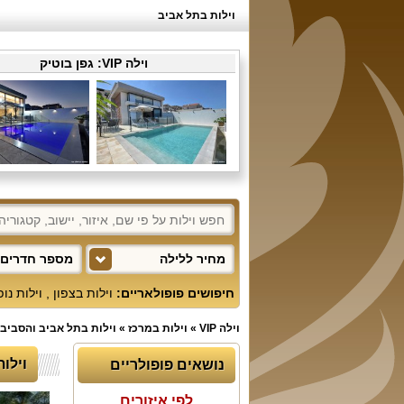
וילות בתל אביב
וילה VIP:
גפן בוטיק
מחיר ללילה
מספר חדרים 
חיפושים פופולאריים:
וילות בצפון
,
וילות נו
וילה VIP
»
וילות במרכז
»
וילות בתל אביב והסביב
וילות
נושאים פופולריים
לפי איזורים