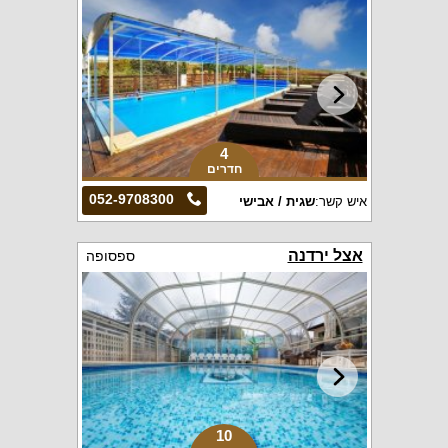
4
חדרים
052-9708300
איש קשר:
שגית / אבישי
אצל ירדנה
ספסופה
10