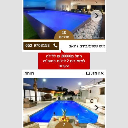
10
חדרים
052-9708153
איש קשר:
אבירם / יואב
החל מ20000 ₪ ללילה
למזמינים 2 לילות בסופ"ש
הקרוב
אחוזת בר
רווחה
7