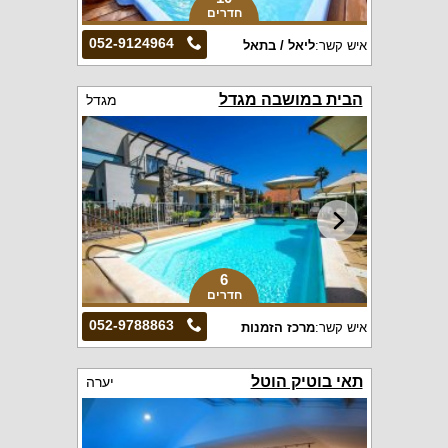
חדרים
052-9124964
איש קשר:
ליאל / בתאל
הבית במושבה מגדל
מגדל
6
חדרים
052-9788863
איש קשר:
מרכז הזמנות
תאי בוטיק הוטל
יערה