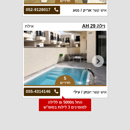
חדרים
052-9128017
איש קשר:
אריק / נטע
וילה 29 AH
אילת
5
חדרים
055-4314146
איש קשר:
יונתן / עילי
החל מ5000 ₪ ללילה
למזמינים 3 לילות בסופ"ש
הקרוב
וילה טופ דיזיין
אילת