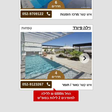
6
חדרים
052-9709122
איש קשר:
מרכז הזמנות
וילה פיורד
טפחות
4
חדרים
052-9123267
איש קשר:
נאור / תומר
החל מ6000 ₪ ללילה
למזמינים 2 לילות בסופ"ש
הקרוב
אחוזת ורונה
עין יעקב