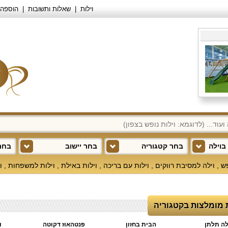
וילות
שאלות ותשובות
הוספה 
בוילה
בחר קטגוריה
בחר יישוב
בחר 
פש
,
וילה למסיבת רווקים
,
וילות עם בריכה
,
וילות באילת
,
וילות למשפחות
,
ו
ת מומלצות בקטגוריה
לה תלתן
הבית בחזון
פנטהאוז דקוטה
ו