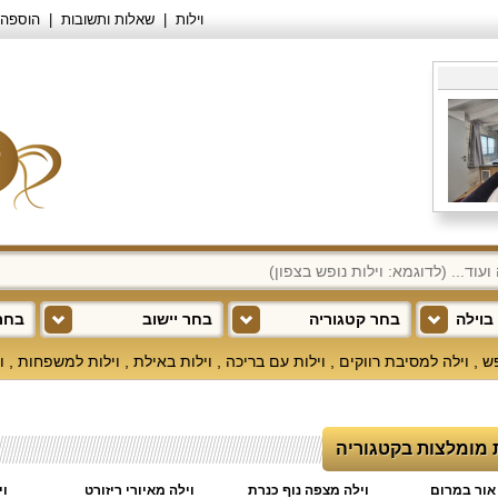
וילות
שאלות ותשובות
הוספה 
בוילה
בחר קטגוריה
בחר יישוב
בחר 
פש
,
וילה למסיבת רווקים
,
וילות עם בריכה
,
וילות באילת
,
וילות למשפחות
,
ו
ת מומלצות בקטגוריה
 אור במרום
וילה מצפה נוף כנרת
וילה מאיורי ריזורט
וי