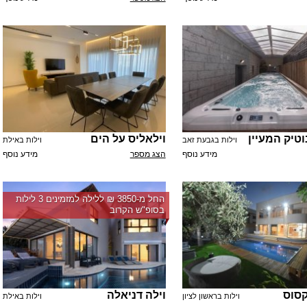
טיק המעיין
וילאליס על הים
וילות בגבעת זאב
וילות באילת
מידע נוסף
הצג מספר
מידע נוסף
החל מ-‏3850 ₪ ללילה למזמינים 3 לילות
בסופ"ש הקרוב
קסוס
וילה דניאלה
וילות בראשון לציון
וילות באילת