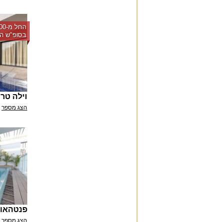
בסופ"ש הק
וילה טרו
הצג מספר
פנטהאוז  42
הצג מספר