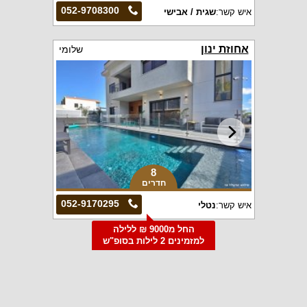
052-9708300
איש קשר:
שגית / אבישי
אחוזת ינון
שלומי
8
חדרים
052-9170295
איש קשר:
נטלי
החל מ9000 ₪ ללילה
למזמינים 2 לילות בסופ"ש
הקרוב
גלאס האוס
דלתון