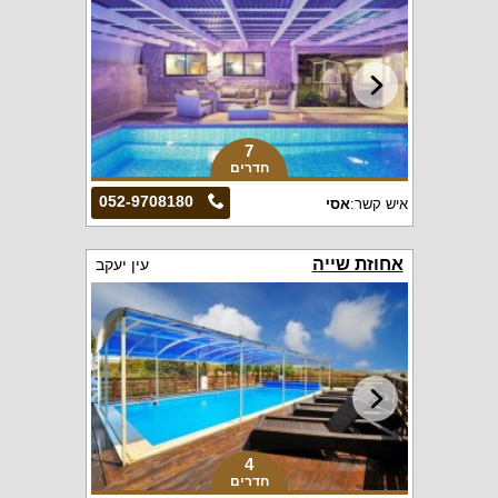
7
חדרים
052-9708180
איש קשר:
אסי
אחוזת שייה
עין יעקב
4
חדרים