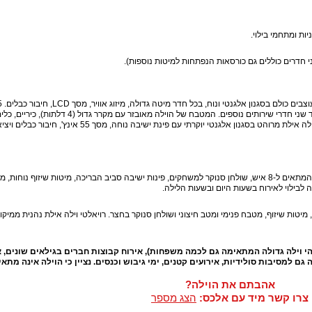
ות ומתחמי בילוי.
רחצה עם שירותים יעמדו לרשות האורחים יחד עם עוד שני חדרי שירותים נוספים. המטבח של הוילה מאובזר עם
לשבת, פינת אוכל יפה, שולחן בר. הסלון של רויאלטי וילה אילת מרוהט בסגנון אלגנטי יוקרתי עם פינת ישיבה נוחה, מסך 55 
חופשה עם בריכה פרטית מטופחת, אמבט ג'קוזי גדול המתאים ל-8 איש, שולחן סנוקר למשחקים, פינות ישיבה סביב הבריכה, מיטות שיזוף נוחו
ה לבילוי לאירוח בשעות היום ובשעות הלילה.
יטות שיזוף, מטבח פנימי ומטב חיצוני ושולחן סנוקר בחצר. רויאלטי וילה אילת נהנית ממיקו
י וילה גדולה המתאימה גם לכמה משפחות), אירוח קבוצות חברים בגילאים שונים, א
 גם למסיבות סולידיות, אירועים קטנים, ימי גיבוש וכנסים. נציין כי הוילה אינה מתא
אהבתם את הוילה?
צרו קשר מיד עם אלכס:
הצג מספר