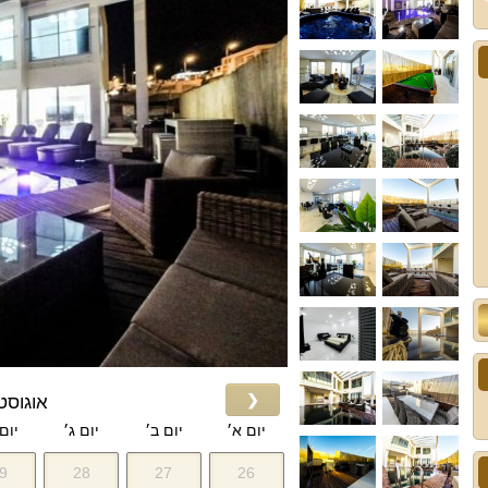
❮
אוגוסט 026
יום א׳
יום ב׳
יום ג׳
יום
9
28
27
26