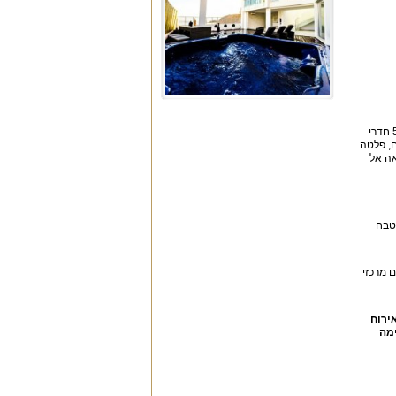
חדרי השינה של רויאלטי וילה אילת (7 חדרי שינה) מעוצבים כולם בסגנון אלגנטי ונוח, בכל חדר מיטה גדולה, מיזוג אוויר, מסך LCD, חיבור כבלים. 5 חדרי
 מקרר גדול (4 דלתות), כיריים, כלים, פלטה
אינץ', חיבור כבלים ויציאה אל
ת, מטבח
ם מרכזי
ירוח
ימה