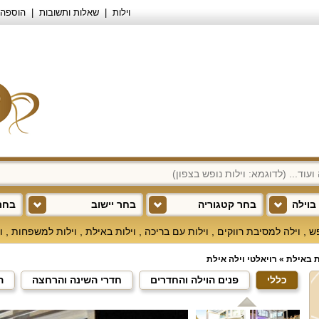
וילות
שאלות ותשובות
הוספה 
בוילה
בחר קטגוריה
בחר יישוב
בחר 
פש
,
וילה למסיבת רווקים
,
וילות עם בריכה
,
וילות באילת
,
וילות למשפחות
,
ו
ת באילת
»
רויאלטי וילה אילת
כללי
פנים הוילה והחדרים
חדרי השינה והרחצה
ה