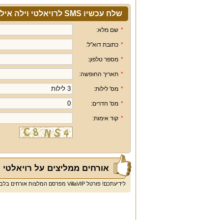
שלח עכשיו SMS לרויאלטי וילה אילת
*
שם מלא:
*
כתובת דוא"ל:
*
מספר טלפון:
*
תאריך החופשה:
*
מס' לילות:
*
מס' חדרים:
*
קוד אימות:
אורחים ממליצים על רויאלטי 
לידיעתכם! פורטל VillaVIP מפרסם המלצות אורחים בלבד ולא חוות דעת או ביקורות.