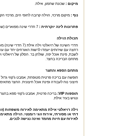
מיקום :
שכונת שחמון, אילת.
נוף :
מיקום מרכזי, הוילה קרובה לחופי הים, מרכזי הקני
פתרונות לינה יוקרתית :
7 חדרי שינה מפוארים (שני חדרים כוללים גם כורסאות הנפתחות למיטות נוספות).
תכולת הוילה
מתחם הבריכה בחצר.
מתחם הספא והחצר
חיצוני נוח לעבודה ופינת אוכל חיצונית. החצר מתאימ
תוספות
VIP
:
בריכה פרטית, אמבט ג'קוזי ספא בחצר, מ
ונגיש בעיר אילת.
וילה רויאלטי אילת מתאימה לאירוח משפחות (זוה
דתי או מסורתי, אירוח זוגי רומנטי. הוילה מתאימה
לאירוח עם חיות מחמד ואינה נגישה לנכים.