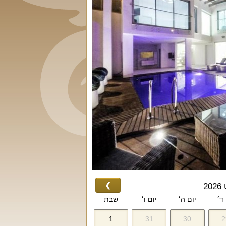
❯
2
 ד׳
יום ה׳
יום ו׳
שבת
1
31
30
2