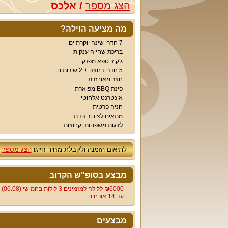
הצג מספר
/
אלכס
מה מציעה הוילה?
7 חדרי שינה יוקרתיים
בריכת שחייה ענקית
ג'קוזי ספא מפנק
5 חדרי רחצה + 2 שירותים
חצר מאובזרת
פינת BBQ מפוארת
אינטרנט אלחוטי
חניה פרטית
מתאים לציבור הדתי
לזוגות משפחות וקבוצות
לתיאום הזמנה ולקבלת מחיר חייגו
הצג מספר
מבצע בסופ"ש הקרוב
6000‏₪ ללילה למזמינים 3 לילות בחמישי (06.08)
עד 14 אורחים
מבצעים