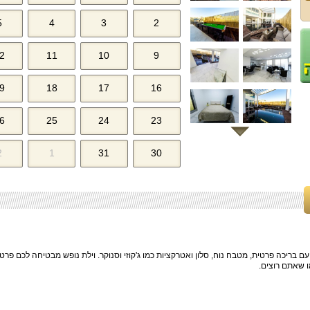
5
4
3
2
2
11
10
9
9
18
17
16
6
25
24
23
2
1
31
30
 בריכה פרטית, מטבח נוח, סלון ואטרקציות כמו ג'קוזי וסנוקר. וילת נופש מבטיחה לכם פרטי
 שאתם רוצים.